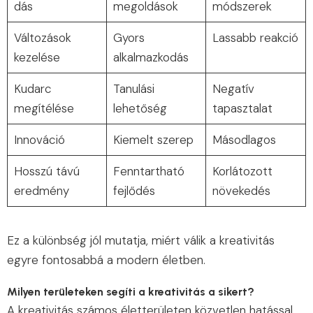
dás
megoldások
módszerek
Változások
Gyors
Lassabb reakció
kezelése
alkalmazkodás
Kudarc
Tanulási
Negatív
megítélése
lehetőség
tapasztalat
Innováció
Kiemelt szerep
Másodlagos
Hosszú távú
Fenntartható
Korlátozott
eredmény
fejlődés
növekedés
Ez a különbség jól mutatja, miért válik a kreativitás
egyre fontosabbá a modern életben.
Milyen területeken segíti a kreativitás a sikert?
A kreativitás számos életterületen közvetlen hatással