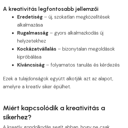
A kreativitás legfontosabb jellemzői
Eredetiség
– új, szokatlan megközelítések
alkalmazása
Rugalmasság
– gyors alkalmazkodás új
helyzetekhez
Kockázatvállalás
– bizonytalan megoldások
kipróbálása
Kíváncsiság
– folyamatos tanulás és kérdezés
Ezek a tulajdonságok együtt alkotják azt az alapot,
amelyre a kreatív siker épülhet.
Miért kapcsolódik a kreativitás a
sikerhez?
A kreatív gondolkodás segít abban, hogy ne csak