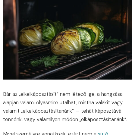
Bár az „elkelkáposztásít” nem létező ige, a hangzása
alapján valami olyasmire utalhat, mintha valakit vagy
valamit „elkelkáposztásítanánk” — tehát káposztává
tennénk, vagy valamilyen módon „elkáposztásítanánk”.
Mivel személyre vonatkozik, ezért nem a
sütő