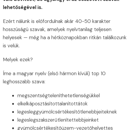
lehetőségével is.
Ezért nálunk is előfordulnak akár 40-50 karakter
hosszúságú szavak, amelyek nyelvtanilag teljesen
helyesek — még ha a hétköznapokban ritkán találkozunk
is velük.
Melyek ezek?
Íme a magyar nyelv (első hármon kívüli) top 10
leghosszabb szava:
megszentségteleníthetetlenségükkel
elkelkáposztásítottalanítottátok
legesleggyümölcsértékesítőtlenebbjeiteknek
legeslegszakszerűtlenítettebbjeinket
gyümölcsértékesítőüzem-vezetőhelyettes