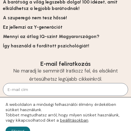
A barátság a világ legszebb dolga! 100 idézet, amit
elküldhetsz a legjobb barátodnak!
A szuperegó nem tesz hőssé!
Ez jellemzi az Y-generációt
Mennyi az átlag IQ-szint Magyarországon?
Így használd a fordított pszichológiát!
E-mail feliratkozás
Ne maradj le semmiről! Iratkozz fel, és elsőként
értesülhetsz legújabb cikkeinkről.
KÜLDÉS
A weboldalon a minőségi felhasználói élmény érdekében
sütiket használunk.
© 2026 Tehetségek
Többet megtudhatsz arról, hogy milyen sütiket használunk,
vagy kikapcsolhatod őket a
beállításokban
.