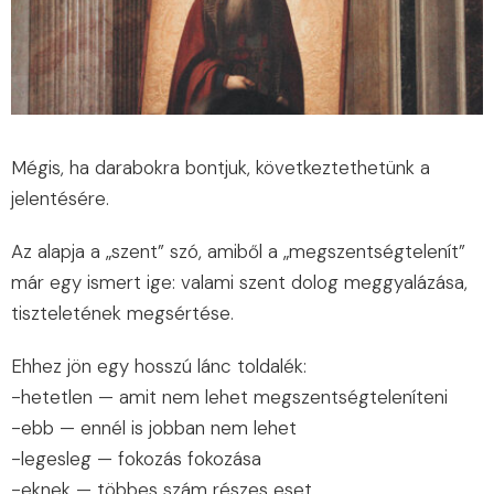
Mégis, ha darabokra bontjuk, következtethetünk a
jelentésére.
Az alapja a „szent” szó, amiből a „megszentségtelenít”
már egy ismert ige: valami szent dolog meggyalázása,
tiszteletének megsértése.
Ehhez jön egy hosszú lánc toldalék:
-hetetlen — amit nem lehet megszentségteleníteni
-ebb — ennél is jobban nem lehet
-legesleg — fokozás fokozása
-eknek — többes szám részes eset