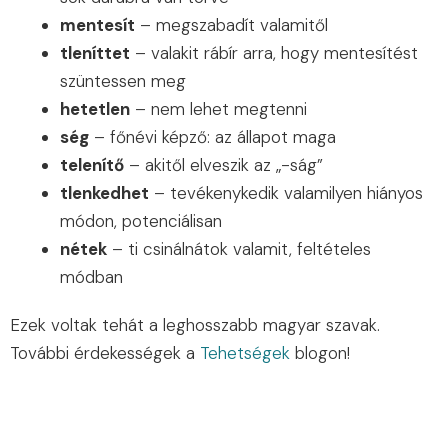
mentesít
– megszabadít valamitől
tleníttet
– valakit rábír arra, hogy mentesítést
szüntessen meg
hetetlen
– nem lehet megtenni
ség
– főnévi képző: az állapot maga
telenítő
– akitől elveszik az „-ság”
tlenkedhet
– tevékenykedik valamilyen hiányos
módon, potenciálisan
nétek
– ti csinálnátok valamit, feltételes
módban
Ezek voltak tehát a leghosszabb magyar szavak.
További érdekességek a
Tehetségek
blogon!