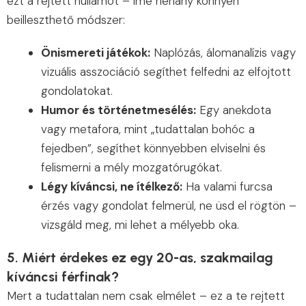
ezt a rejtett hullámot – íme néhány könnyen
beilleszthető módszer:
Önismereti játékok:
Naplózás, álomanalízis vagy
vizuális asszociáció segíthet felfedni az elfojtott
gondolatokat.
Humor és történetmesélés:
Egy anekdota
vagy metafora, mint „tudattalan bohóc a
fejedben”, segíthet könnyebben elviselni és
felismerni a mély mozgatórugókat.
Légy kíváncsi, ne ítélkező:
Ha valami furcsa
érzés vagy gondolat felmerül, ne üsd el rögtön –
vizsgáld meg, mi lehet a mélyebb oka.
5. Miért érdekes ez egy 20-as, szakmailag
kíváncsi férfinak?
Mert a tudattalan nem csak elmélet – ez a te rejtett