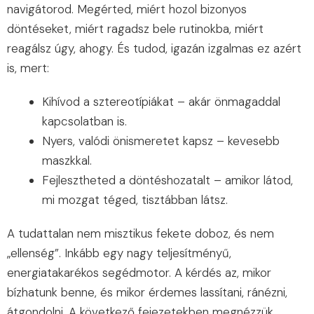
navigátorod. Megérted, miért hozol bizonyos
döntéseket, miért ragadsz bele rutinokba, miért
reagálsz úgy, ahogy. És tudod, igazán izgalmas ez azért
is, mert:
Kihívod a sztereotípiákat – akár önmagaddal
kapcsolatban is.
Nyers, valódi önismeretet kapsz – kevesebb
maszkkal.
Fejlesztheted a döntéshozatalt – amikor látod,
mi mozgat téged, tisztábban látsz.
A tudattalan nem misztikus fekete doboz, és nem
„ellenség”. Inkább egy nagy teljesítményű,
energiatakarékos segédmotor. A kérdés az, mikor
bízhatunk benne, és mikor érdemes lassítani, ránézni,
átgondolni. A következő fejezetekben megnézzük,