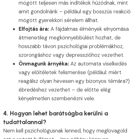
mögött teljesen más indítékok húzódnak, mint
amit gondolnánk – például egy bosszús reakció
mögött gyerekkori sérelem állhat.
Elfojtás ára:
A fájdalmas élmények elnyomása
átmenetileg megkönnyebbülést hozhat, de
hosszabb távon pszichológiai problémákhoz,
szorongáshoz vagy depresszióhoz vezethet.
Önmagunk árnyéka:
Az automata viselkedés
vagy előítéletek felismerése (például: miért
reagálsz olyan hevesen egy bizonyos témára?)
ébredéshez vezethet – de előtte elég
kényelmetlen szembenézni vele.
4. Hogyan lehet barátságba kerülni a
tudattalannal?
Nem kell pszichológusnak lenned, hogy meglovagold