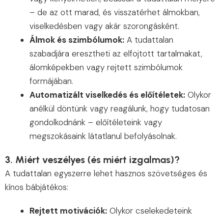
– de az ott marad, és visszatérhet álmokban,
viselkedésben vagy akár szorongásként.
Álmok és szimbólumok:
A tudattalan
szabadjára eresztheti az elfojtott tartalmakat,
álomképekben vagy rejtett szimbólumok
formájában.
Automatizált viselkedés és előítéletek:
Olykor
anélkül döntünk vagy reagálunk, hogy tudatosan
gondolkodnánk – előítéleteink vagy
megszokásaink látatlanul befolyásolnak.
3. Miért veszélyes (és miért izgalmas)?
A tudattalan egyszerre lehet hasznos szövetséges és
kínos bábjátékos:
Rejtett motivációk:
Olykor cselekedeteink