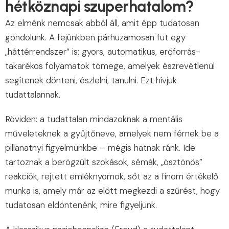
hétköznapi szuperhatalom?
Az elménk nemcsak abból áll, amit épp tudatosan
gondolunk. A fejünkben párhuzamosan fut egy
„háttérrendszer” is: gyors, automatikus, erőforrás-
takarékos folyamatok tömege, amelyek észrevétlenül
segítenek dönteni, észlelni, tanulni. Ezt hívjuk
tudattalannak.
Röviden: a tudattalan mindazoknak a mentális
műveleteknek a gyűjtőneve, amelyek nem férnek be a
pillanatnyi figyelmünkbe – mégis hatnak ránk. Ide
tartoznak a berögzült szokások, sémák, „ösztönös”
reakciók, rejtett emléknyomok, sőt az a finom értékelő
munka is, amely már az előtt megkezdi a szűrést, hogy
tudatosan eldöntenénk, mire figyeljünk.