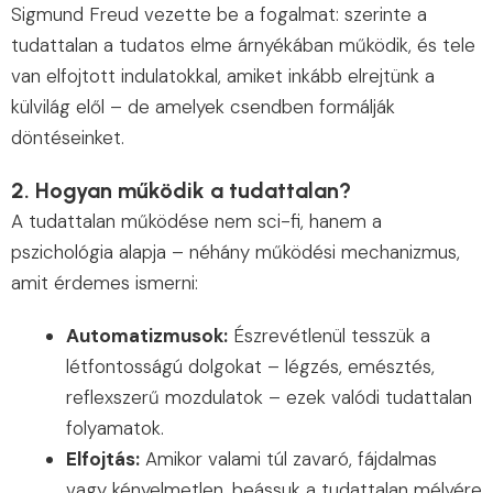
Sigmund Freud vezette be a fogalmat: szerinte a
tudattalan a tudatos elme árnyékában működik, és tele
van elfojtott indulatokkal, amiket inkább elrejtünk a
külvilág elől – de amelyek csendben formálják
döntéseinket.
2. Hogyan működik a tudattalan?
A tudattalan működése nem sci-fi, hanem a
pszichológia alapja – néhány működési mechanizmus,
amit érdemes ismerni:
Automatizmusok:
Észrevétlenül tesszük a
létfontosságú dolgokat – légzés, emésztés,
reflexszerű mozdulatok – ezek valódi tudattalan
folyamatok.
Elfojtás:
Amikor valami túl zavaró, fájdalmas
vagy kényelmetlen, beássuk a tudattalan mélyére