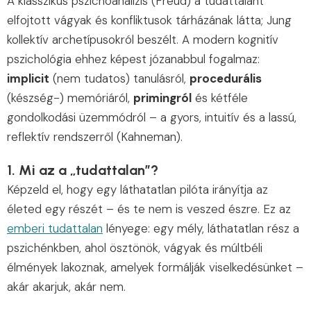
A klasszikus pszichoanalízis (Freud) a tudattalant
elfojtott vágyak és konfliktusok tárházának látta; Jung
kollektív archetípusokról beszélt. A modern kognitív
pszichológia ehhez képest józanabbul fogalmaz:
implicit
(nem tudatos) tanulásról,
procedurális
(készség-) memóriáról,
primingról
és kétféle
gondolkodási üzemmódról – a gyors, intuitív és a lassú,
reflektív rendszerről (Kahneman).
1. Mi az a „tudattalan”?
Képzeld el, hogy egy láthatatlan pilóta irányítja az
életed egy részét – és te nem is veszed észre. Ez az
emberi tudattalan
lényege: egy mély, láthatatlan rész a
pszichénkben, ahol ösztönök, vágyak és múltbéli
élmények lakoznak, amelyek formálják viselkedésünket –
akár akarjuk, akár nem.