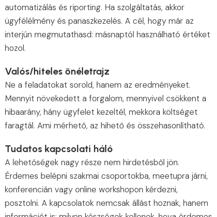
automatizálás és riporting. Ha szolgáltatás, akkor
ügyfélélmény és panaszkezelés. A cél, hogy már az
interjún megmutathasd: másnaptól használható értéket
hozol.
Valós/hiteles önéletrajz
Ne a feladatokat sorold, hanem az eredményeket.
Mennyit növekedett a forgalom, mennyivel csökkent a
hibaarány, hány ügyfelet kezeltél, mekkora költséget
faragtál. Ami mérhető, az hihető és összehasonlítható.
Tudatos kapcsolati háló
A lehetőségek nagy része nem hirdetésből jön.
Érdemes belépni szakmai csoportokba, meetupra járni,
konferencián vagy online workshopon kérdezni,
posztolni. A kapcsolatok nemcsak állást hoznak, hanem
információt is: milyen készségek kellenek, hova érdemes