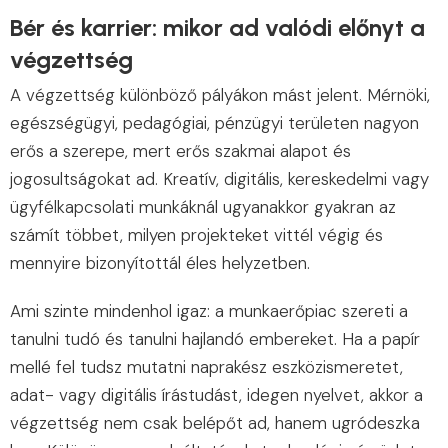
Bér és karrier: mikor ad valódi előnyt a
végzettség
A végzettség különböző pályákon mást jelent. Mérnöki,
egészségügyi, pedagógiai, pénzügyi területen nagyon
erős a szerepe, mert erős szakmai alapot és
jogosultságokat ad. Kreatív, digitális, kereskedelmi vagy
ügyfélkapcsolati munkáknál ugyanakkor gyakran az
számít többet, milyen projekteket vittél végig és
mennyire bizonyítottál éles helyzetben.
Ami szinte mindenhol igaz: a munkaerőpiac szereti a
tanulni tudó és tanulni hajlandó embereket. Ha a papír
mellé fel tudsz mutatni naprakész eszközismeretet,
adat- vagy digitális írástudást, idegen nyelvet, akkor a
végzettség nem csak belépőt ad, hanem ugródeszka