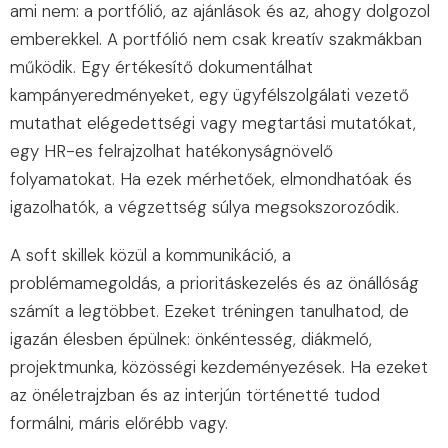
ami nem: a portfólió, az ajánlások és az, ahogy dolgozol
emberekkel. A portfólió nem csak kreatív szakmákban
működik. Egy értékesítő dokumentálhat
kampányeredményeket, egy ügyfélszolgálati vezető
mutathat elégedettségi vagy megtartási mutatókat,
egy HR-es felrajzolhat hatékonyságnövelő
folyamatokat. Ha ezek mérhetőek, elmondhatóak és
igazolhatók, a végzettség súlya megsokszorozódik.
A soft skillek közül a kommunikáció, a
problémamegoldás, a prioritáskezelés és az önállóság
számít a legtöbbet. Ezeket tréningen tanulhatod, de
igazán élesben épülnek: önkéntesség, diákmeló,
projektmunka, közösségi kezdeményezések. Ha ezeket
az önéletrajzban és az interjún történetté tudod
formálni, máris előrébb vagy.