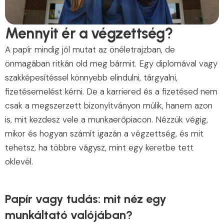
Mennyit ér a végzettség?
A papír mindig jól mutat az önéletrajzban, de
önmagában ritkán old meg bármit. Egy diplomával vagy
szakképesítéssel könnyebb elindulni, tárgyalni,
fizetésemelést kérni. De a karriered és a fizetésed nem
csak a megszerzett bizonyítványon múlik, hanem azon
is, mit kezdesz vele a munkaerőpiacon. Nézzük végig,
mikor és hogyan számít igazán a végzettség, és mit
tehetsz, ha többre vágysz, mint egy keretbe tett
oklevél.
Papír vagy tudás: mit néz egy
munkáltató valójában?