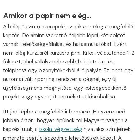
Amikor a papír nem elég…
A belépő szintű szerepekhez sokszor elég a megfelelő
képzés. De amint szeretnél feljebb lépni, két dolgot
várnak: felelősségvállalást és hatásmutatókat. Ezért
nem elég kurzusról kurzusra járni. Ki kell választanod 1-2
fókuszt, ahol vállalsz nehezebb feladatokat, és
felépítesz egy bizonyítékokból álló pályát. Ez lehet egy
automatizált riporting rendszer a cégnél, egy új
ügyfélszegmens megnyitása, egy költségcsökkentő
projekt vagy egy saját termékötlet kipróbálása.
Itt jön képbe a megfelelő információ. Ha szeretnéd
jobban érteni, hogyan épülnek fel Magyarországon a
képzési utak, a
iskolai végzettség
hivatalos szintjeinek
ismerete segít eligazodni a lehetőségek között. A