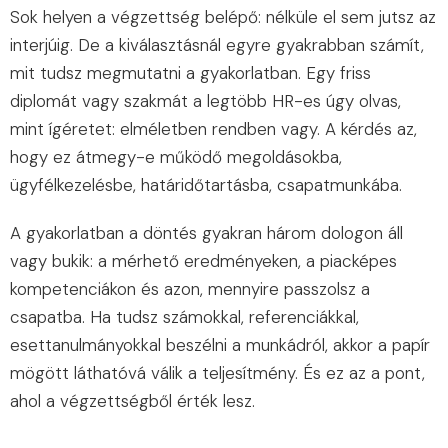
Sok helyen a végzettség belépő: nélküle el sem jutsz az
interjúig. De a kiválasztásnál egyre gyakrabban számít,
mit tudsz megmutatni a gyakorlatban. Egy friss
diplomát vagy szakmát a legtöbb HR-es úgy olvas,
mint ígéretet: elméletben rendben vagy. A kérdés az,
hogy ez átmegy-e működő megoldásokba,
ügyfélkezelésbe, határidőtartásba, csapatmunkába.
A gyakorlatban a döntés gyakran három dologon áll
vagy bukik: a mérhető eredményeken, a piacképes
kompetenciákon és azon, mennyire passzolsz a
csapatba. Ha tudsz számokkal, referenciákkal,
esettanulmányokkal beszélni a munkádról, akkor a papír
mögött láthatóvá válik a teljesítmény. És ez az a pont,
ahol a végzettségből érték lesz.