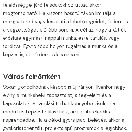
felelősséggel járó feladatokhoz juttat, akkor
megfontolható. Ha viszont hosszú távon limitálja a
mozgástered vagy leszűkíti a lehetőségeidet, érdemes
a végzettséget előrébb sorolni. A cél az, hogy a két út
erősítse egymást: nappal munka, este tanulás, vagy
fordítva. Egyre több helyen rugalmas a munka és a
képzés is, ezt érdemes kihasználni.
Váltás felnőttként
Sokan gondolkodnak később is új irányon. Ilyenkor nagy
előny a munkahelyi tapasztalat, a fegyelem és a
kapcsolatok. A tanulási terhet könnyebb viselni, ha
moduláris képzést választasz, ami jól illeszkedik a
napirendedbe. Ha a célod gyors piaci belépés, akkor a
gyakorlatorientált, projektalapú programok a legjobbak.