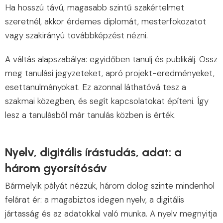
Ha hosszú távú, magasabb szintű szakértelmet
szeretnél, akkor érdemes diplomát, mesterfokozatot
vagy szakirányú továbbképzést nézni.
A váltás alapszabálya: egyidőben tanulj és publikálj. Ossz
meg tanulási jegyzeteket, apró projekt-eredményeket,
esettanulmányokat. Ez azonnal láthatóvá tesz a
szakmai közegben, és segít kapcsolatokat építeni. Így
lesz a tanulásból már tanulás közben is érték.
Nyelv, digitális írástudás, adat: a
három gyorsítósáv
Bármelyik pályát nézzük, három dolog szinte mindenhol
felárat ér: a magabiztos idegen nyelv, a digitális
jártasság és az adatokkal való munka. A nyelv megnyitja