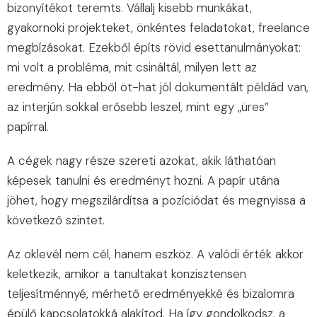
bizonyítékot teremts. Vállalj kisebb munkákat,
gyakornoki projekteket, önkéntes feladatokat, freelance
megbízásokat. Ezekből építs rövid esettanulmányokat:
mi volt a probléma, mit csináltál, milyen lett az
eredmény. Ha ebből öt-hat jól dokumentált példád van,
az interjún sokkal erősebb leszel, mint egy „üres”
papírral.
A cégek nagy része szereti azokat, akik láthatóan
képesek tanulni és eredményt hozni. A papír utána
jöhet, hogy megszilárdítsa a pozíciódat és megnyissa a
következő szintet.
Az oklevél nem cél, hanem eszköz. A valódi érték akkor
keletkezik, amikor a tanultakat konzisztensen
teljesítménnyé, mérhető eredményekké és bizalomra
épülő kapcsolatokká alakítod. Ha így gondolkodsz, a