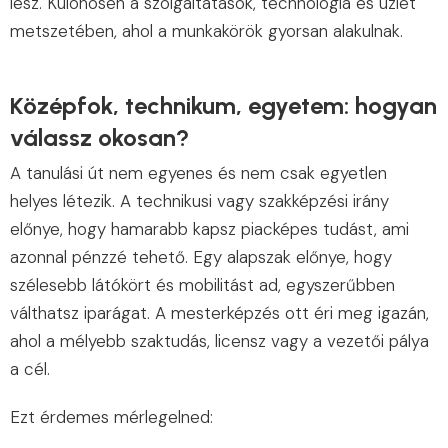
lesz. Különösen a szolgáltatások, technológia és üzlet
metszetében, ahol a munkakörök gyorsan alakulnak.
Középfok, technikum, egyetem: hogyan
válassz okosan?
A tanulási út nem egyenes és nem csak egyetlen
helyes létezik. A technikusi vagy szakképzési irány
előnye, hogy hamarabb kapsz piacképes tudást, ami
azonnal pénzzé tehető. Egy alapszak előnye, hogy
szélesebb látókört és mobilitást ad, egyszerűbben
válthatsz iparágat. A mesterképzés ott éri meg igazán,
ahol a mélyebb szaktudás, licensz vagy a vezetői pálya
a cél.
Ezt érdemes mérlegelned: