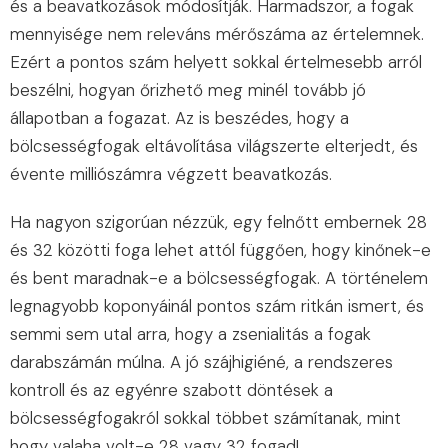
és a beavatkozások módosítják. Harmadszor, a fogak
mennyisége nem releváns mérőszáma az értelemnek.
Ezért a pontos szám helyett sokkal értelmesebb arról
beszélni, hogyan őrizhető meg minél tovább jó
állapotban a fogazat. Az is beszédes, hogy a
bölcsességfogak eltávolítása világszerte elterjedt, és
évente milliószámra végzett beavatkozás.
Ha nagyon szigorúan nézzük, egy felnőtt embernek 28
és 32 közötti foga lehet attól függően, hogy kinőnek-e
és bent maradnak-e a bölcsességfogak. A történelem
legnagyobb koponyáinál pontos szám ritkán ismert, és
semmi sem utal arra, hogy a zsenialitás a fogak
darabszámán múlna. A jó szájhigiéné, a rendszeres
kontroll és az egyénre szabott döntések a
bölcsességfogakról sokkal többet számítanak, mint
hogy valaha volt-e 28 vagy 32 fogad!