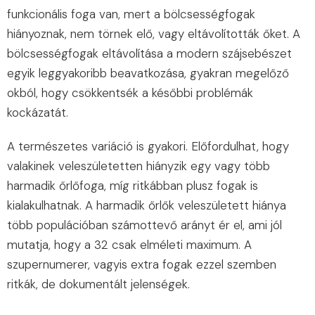
funkcionális foga van, mert a bölcsességfogak
hiányoznak, nem törnek elő, vagy eltávolították őket. A
bölcsességfogak eltávolítása a modern szájsebészet
egyik leggyakoribb beavatkozása, gyakran megelőző
okból, hogy csökkentsék a későbbi problémák
kockázatát.
A természetes variáció is gyakori. Előfordulhat, hogy
valakinek veleszületetten hiányzik egy vagy több
harmadik őrlőfoga, míg ritkábban plusz fogak is
kialakulhatnak. A harmadik őrlők veleszületett hiánya
több populációban számottevő arányt ér el, ami jól
mutatja, hogy a 32 csak elméleti maximum. A
szupernumerer, vagyis extra fogak ezzel szemben
ritkák, de dokumentált jelenségek.