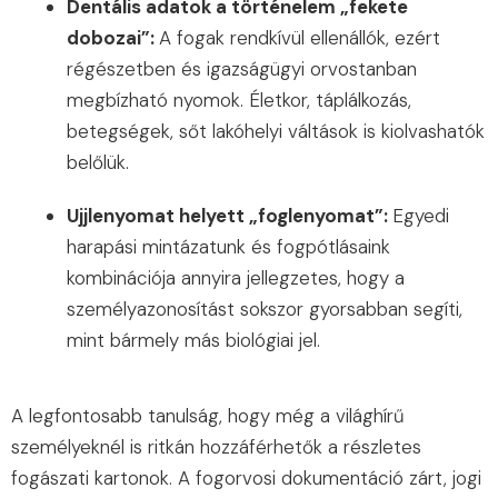
Dentális adatok a történelem „fekete
dobozai”:
A fogak rendkívül ellenállók, ezért
régészetben és igazságügyi orvostanban
megbízható nyomok. Életkor, táplálkozás,
betegségek, sőt lakóhelyi váltások is kiolvashatók
belőlük.
Ujjlenyomat helyett „foglenyomat”:
Egyedi
harapási mintázatunk és fogpótlásaink
kombinációja annyira jellegzetes, hogy a
személyazonosítást sokszor gyorsabban segíti,
mint bármely más biológiai jel.
A legfontosabb tanulság, hogy még a világhírű
személyeknél is ritkán hozzáférhetők a részletes
fogászati kartonok. A fogorvosi dokumentáció zárt, jogi