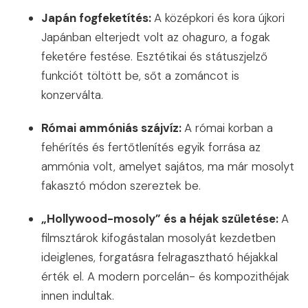
Japán fogfeketítés:
A középkori és kora újkori
Japánban elterjedt volt az ohaguro, a fogak
feketére festése. Esztétikai és státuszjelző
funkciót töltött be, sőt a zománcot is
konzerválta.
Római ammóniás szájvíz:
A római korban a
fehérítés és fertőtlenítés egyik forrása az
ammónia volt, amelyet sajátos, ma már mosolyt
fakasztó módon szereztek be.
„Hollywood-mosoly” és a héjak születése:
A
filmsztárok kifogástalan mosolyát kezdetben
ideiglenes, forgatásra felragasztható héjakkal
érték el. A modern porcelán- és kompozithéjak
innen indultak.