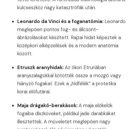
kulcseszköz nagy katasztrófák után.
Leonardo da Vinci és a foganatómia:
Leonardo
meglepően pontos fog- és állcsont-
ábrázolásokat készített. Rajzai hidat képeztek a
középkori elképzelések és a modern anatómia
között.
Etruszk aranyhidak:
Az ókori Etruriában
aranyszalagokkal kötötték össze a mozgó vagy
hiányzó fogakat. Ezek a „hídfélék” a protetika
korai előfutárai.
Maja drágakő-berakások:
A maja előkelők
fogaiba díszköveket, például jade darabkákat
illesztettek. A műveletet meglepően nagy