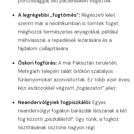
pontossággal, élő pácienseken végezték.
A legrégebbi „fogtömés”:
Régészeti lelet
szerint már a neolitikumban is tömtek fogat,
méghozzá természetes anyagokkal, például
méhviasszal, a repedések lezárására és a
fájdalom csillapítására.
Őskori fogfúrás:
A mai Pakisztán területén,
Mehrgarh telepén talált őrlőkön szabályos
fúrásnyomokat azonosítottak. Ez több ezer éves,
kézi eszközökkel végzett „fogászatot” jelez.
Neandervölgyiek fogpiszkálói:
Egyes
neandervölgyi fogakon barázdák látszanak a két
fog közötti „piszkálástól”. Úgy tűnik, a fogköz
tisztításának ösztöne nagyon régi.