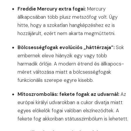
Freddie Mercury extra fogai:
Mercury
állkapcsában több plusz metszőfog volt. Úgy
hitte, hogy a szokatlan hangképzéshez ez is
hozzájárult, ezért nem akarta megműttetni.
Bölcsességfogak evolúciós „háttérzaja”:
Sok
embernek eleve hiányzik egy vagy több
harmadik őrlője. A modern étrend és állkapocs-
méret változása miatt a bölcsességfogak
funkcionális szerepe egyre kisebb.
Mítoszrombolás: fekete fogak az udvarnál:
Az
európai királyi udvarokban a cukor divatja miatt
egyes előkelők fogai valóban elszíneződtek. A
fekete fog akkoriban státusszimbólum is lehetett.