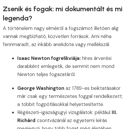
Zsenik és fogak: mi dokumentált és mi
legenda?
A történelem nagy elméiről a fogszámot illetően alig
vannak megbízható, közvetlen források. Ami néha
fennmaradt, az inkább anekdota vagy mellékszál.
Isaac Newton fogrelikviája:
híres árverési
darabként emlegetik, de semmit nem mond
Newton teljes fogazatáról.
George Washington
az 1789-es beiktatásakor
már csak egy természetes foggal rendelkezett;
a többit fogpótlásokkal helyettesítette.
Régészeti-igazságügyi vizsgálatok: például
III.
Richárd
csontvázánál az egyetemi leírás
megjegyzi, hogy több fogat még életében