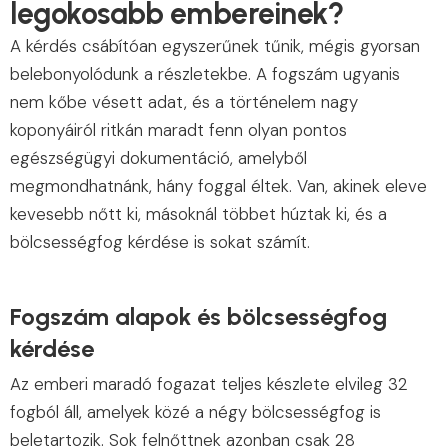
legokosabb embereinek?
A kérdés csábítóan egyszerűnek tűnik, mégis gyorsan
belebonyolódunk a részletekbe. A fogszám ugyanis
nem kőbe vésett adat, és a történelem nagy
koponyáiról ritkán maradt fenn olyan pontos
egészségügyi dokumentáció, amelyből
megmondhatnánk, hány foggal éltek. Van, akinek eleve
kevesebb nőtt ki, másoknál többet húztak ki, és a
bölcsességfog kérdése is sokat számít.
Fogszám alapok és bölcsességfog
kérdése
Az emberi maradó fogazat teljes készlete elvileg 32
fogból áll, amelyek közé a négy bölcsességfog is
beletartozik. Sok felnőttnek azonban csak 28