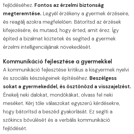
fejlődéséhez.
Fontos az érzelmi biztonság
megteremtése.
Legyél érzékeny a gyermek érzéseire,
és reagálj azokra megfelelően. Bátorítsd az érzések
kifejezésére, és mutasd, hogy érted, amit érez. Így
építed a bizalmat köztetek és segíted a gyermek
érzelmi intelligenciájának növekedését.
Kommunikáció fejlesztése a gyermekkel
A kommunikáció fejlesztése kritikus a kisgyermek nyelvi
és szociális készségeinek építéséhez.
Beszélgess
sokat a gyermekeddel, és ösztönözd a visszajelzést.
Énekelj neki dalokat, mondókákat, olvass fel neki
meséket. Kérj tőle válaszokat egyszerű kérdésekre,
hogy bátorítsd a beszéd gyakorlását. Ez segíti a
szókincs bővülését és a verbális kommunikáció
fejlődését.