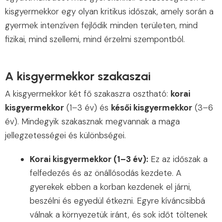
kisgyermekkor egy olyan kritikus időszak, amely során a
gyermek intenzíven fejlődik minden területen, mind
fizikai, mind szellemi, mind érzelmi szempontból.
A kisgyermekkor szakaszai
A kisgyermekkor két fő szakaszra osztható:
korai
kisgyermekkor
(1–3 év) és
késői kisgyermekkor
(3–6
év). Mindegyik szakasznak megvannak a maga
jellegzetességei és különbségei.
Korai kisgyermekkor (1–3 év):
Ez az időszak a
felfedezés és az önállósodás kezdete. A
gyerekek ebben a korban kezdenek el járni,
beszélni és egyedül étkezni. Egyre kíváncsibbá
válnak a környezetük iránt, és sok időt töltenek