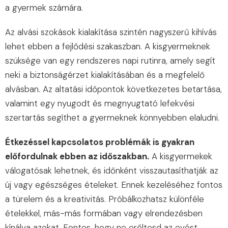
a gyermek számára.
Az alvási szokások kialakítása szintén nagyszerű kihívás
lehet ebben a fejlődési szakaszban. A kisgyermeknek
szüksége van egy rendszeres napi rutinra, amely segít
neki a biztonságérzet kialakításában és a megfelelő
alvásban. Az altatási időpontok következetes betartása,
valamint egy nyugodt és megnyugtató lefekvési
szertartás segíthet a gyermeknek könnyebben elaludni.
Étkezéssel kapcsolatos problémák is gyakran
előfordulnak ebben az időszakban.
A kisgyermekek
válogatósak lehetnek, és időnként visszautasíthatják az
új vagy egészséges ételeket. Ennek kezeléséhez fontos
a türelem és a kreativitás. Próbálkozhatsz különféle
ételekkel, más-más formában vagy elrendezésben
kínálva azokat. Fontos, hogy ne erőltesd az evést,