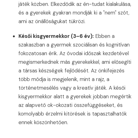
játék közben. Elkezdődik az én-tudat kialakulása,
és a gyerekek gyakran mondják ki a "nem" szót,
ami az önállóságukat tükrözi.
Késői kisgyermekkor (3–6 év):
Ebben a
szakaszban a gyermek szociálisan és kognitívan
fokozatosan érik. Az óvodai időszak kezdetével
megismerkednek más gyerekekkel, ami elősegíti
a társas készségek fejlődését. Az önkifejezés
több módja is megjelenik, mint a rajz, a
történetmesélés vagy a kreatív játék. A késői
kisgyermekkor alatt a gyerekek jobban megértik
az alapvető ok-okozati összefüggéseket, és
komolyabb érzelmi kitörések is tapasztalhatók
ennek köszönhetően.