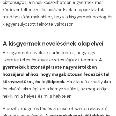
biztonságot, aminek köszönhetően a gyermek mer
kérdezni, felfedezni és hibázni. Ezek a tapasztalatok
mind hozzájárulnak ahhoz, hogy a kisgyermek boldog és
kiegyensúlyozott felnőtté válhasson.
A kisgyermek nevelésének alapelvei
A kisgyermek nevelése során fontos, hogy egy
szeretetteljes és következetes légkört teremts.
A
gyermekek biztonságérzete nagymértékben
hozzájárul ahhoz, hogy magabiztosan fedezzék fel
környezetüket, és fejlődjenek.
Ha állandó szabályokra
és elvárásokra építed a környezetüket, az megtanítja
nekik, mi a helyes és mi a helytelen.
A pozitív megerősítés és a dicséret szintén alapvető
elemei a nevelésnek.
A gyermekek motiváltabbak és