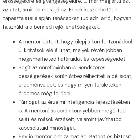
erősségeidre és gyengeségeidre. Ő már megjárta azt
az utat, amin te most jársz. Ennek köszönhetően
tapasztalatai alapján tanácsokat tud adni arról, hogyan
használd ki a benned rejlő lehetőségeket.
A mentor bátorít, hogy kilépj a komfortzónádból.
Új kihívások elé állíthat, melyek révén jobban
megismerheted határaidat és képességeidet.
Segít az önreflexióban is. Rendszeres
beszélgetések során átbeszélhetitek a céljaidat,
eredményeidet, és hogy milyen területeken
érdemes még fejlődni.
Támogat az érzelmi intelligencia fejlesztésében
is. A mentorálás során könnyebben megérted
saját és mások érzéseit, valamint javíthatod
kapcsolataid minőségét.
Egy jó mentor önbizalmat ad. Bátorít és biztosít