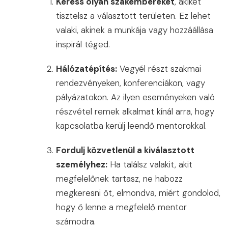
Keress olyan szakembereket
, akiket
tisztelsz a választott területen. Ez lehet
valaki, akinek a munkája vagy hozzáállása
inspirál téged.
Hálózatépítés:
Vegyél részt szakmai
rendezvényeken, konferenciákon, vagy
pályázatokon. Az ilyen eseményeken való
részvétel remek alkalmat kínál arra, hogy
kapcsolatba kerülj leendő mentorokkal.
Fordulj közvetlenül a kiválasztott
személyhez:
Ha találsz valakit, akit
megfelelőnek tartasz, ne habozz
megkeresni őt, elmondva, miért gondolod,
hogy ő lenne a megfelelő mentor
számodra.