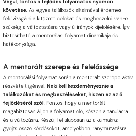
Végül, fontos a fejlődés folyamatos nyomon
követése.
Az egyes találkozók alkalmával érdemes
felülvizsgálni a kitűzött célokat és megbeszélni, van-e
szükség a változtatásra vagy új irányok kijelölésére. Így
biztosítható a mentorálási folyamat dinamikája és
hatékonysága.
A mentorált szerepe és felelőssége
A mentorálási folyamat során a mentorált szerepe aktív
részvételt igényel.
Neki kell kezdeményeznie a
találkozókat és megbeszéléseket, hiszen ez az ő
fejlődéséről szól.
Fontos, hogy a mentorált
magabiztosan álljon a folyamat elé, készen a tanulásra
és a változásra. Készülj fel alaposan az alkalmakra:
gyűjts össze kérdéseket, amelyekben iránymutatásra