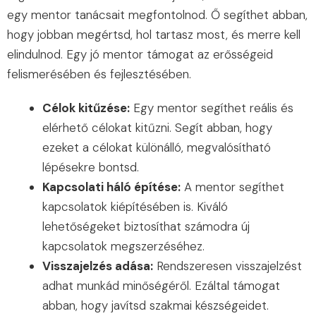
egy mentor tanácsait megfontolnod. Ő segíthet abban,
hogy jobban megértsd, hol tartasz most, és merre kell
elindulnod. Egy jó mentor támogat az erősségeid
felismerésében és fejlesztésében.
Célok kitűzése:
Egy mentor segíthet reális és
elérhető célokat kitűzni. Segít abban, hogy
ezeket a célokat különálló, megvalósítható
lépésekre bontsd.
Kapcsolati háló építése:
A mentor segíthet
kapcsolatok kiépítésében is. Kiváló
lehetőségeket biztosíthat számodra új
kapcsolatok megszerzéséhez.
Visszajelzés adása:
Rendszeresen visszajelzést
adhat munkád minőségéről. Ezáltal támogat
abban, hogy javítsd szakmai készségeidet.