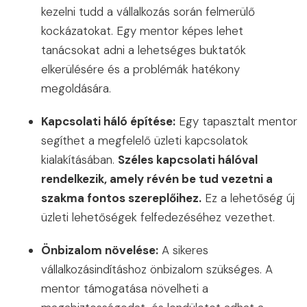
kezelni tudd a vállalkozás során felmerülő
kockázatokat. Egy mentor képes lehet
tanácsokat adni a lehetséges buktatók
elkerülésére és a problémák hatékony
megoldására.
Kapcsolati háló építése:
Egy tapasztalt mentor
segíthet a megfelelő üzleti kapcsolatok
kialakításában.
Széles kapcsolati hálóval
rendelkezik, amely révén be tud vezetni a
szakma fontos szereplőihez.
Ez a lehetőség új
üzleti lehetőségek felfedezéséhez vezethet.
Önbizalom növelése:
A sikeres
vállalkozásindításhoz önbizalom szükséges. A
mentor támogatása növelheti a