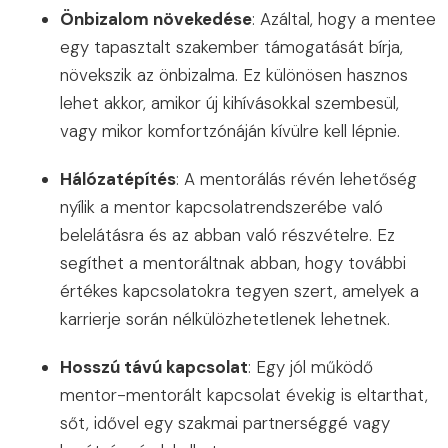
Önbizalom növekedése
: Azáltal, hogy a mentee
egy tapasztalt szakember támogatását bírja,
növekszik az önbizalma. Ez különösen hasznos
lehet akkor, amikor új kihívásokkal szembesül,
vagy mikor komfortzónáján kívülre kell lépnie.
Hálózatépítés
: A mentorálás révén lehetőség
nyílik a mentor kapcsolatrendszerébe való
belelátásra és az abban való részvételre. Ez
segíthet a mentoráltnak abban, hogy további
értékes kapcsolatokra tegyen szert, amelyek a
karrierje során nélkülözhetetlenek lehetnek.
Hosszú távú kapcsolat
: Egy jól működő
mentor-mentorált kapcsolat évekig is eltarthat,
sőt, idővel egy szakmai partnerséggé vagy