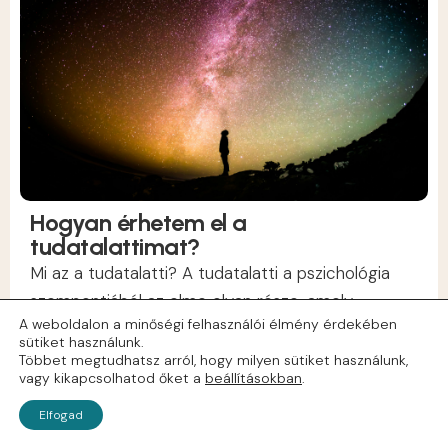
Hogyan érhetem el a
tudatalattimat?
Mi az a tudatalatti? A tudatalatti a pszichológia
szempontjából az elme olyan része, amely
A weboldalon a minőségi felhasználói élmény érdekében
közvetlenül nem áll a tudatos irányításunk alatt. Ez
sütiket használunk.
az elme rejtett...
Többet megtudhatsz arról, hogy milyen sütiket használunk,
vagy kikapcsolhatod őket a
beállításokban
.
Elfogad