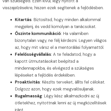
van szükséged. Ezen kívül, légy nyitott a
visszajelzésekre, hiszen ezek segítenek a fejlődésben.
Kitartás
: Biztosítsd, hogy minden alkalommal
megjelenj, és vedd komolyan a tanácsokat.
Őszinte kommunikáció
: Ha valamiben
bizonytalan vagy, ne félj kérdezni. Legyen világos
az, hogy mit vársz el a mentorálási folyamattól.
Felelősségvállalás
: A te feladatod, hogy a
kapott útmutatásokat beépítsd a
mindennapokba, és elvégezd a szükséges
lépéseket a fejlődés érdekében.
Proaktivitás
: Készíts terveket, állíts fel célokat.
Dolgozz azon, hogy ezek megvalósuljanak.
Rugalmasság
: Légy kész alkalmazkodni az új
ötletekhez, nyitottnak lenni az új megközelítések
iránt.