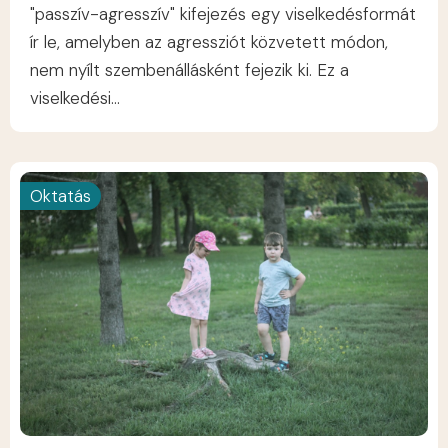
"passzív-agresszív" kifejezés egy viselkedésformát
ír le, amelyben az agressziót közvetett módon,
nem nyílt szembenállásként fejezik ki. Ez a
viselkedési...
Oktatás