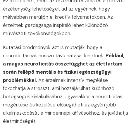
Ez azért lehet, mert az érzelmi intenzitás és a fokozott
érzékenység lehetőséget ad az egyénnek, hogy
mélyebben merüljön el kreatív folyamatokban. Az
érzelmek gazdagsága inspiráló lehet különböző
művészeti tevékenységekben.
Kutatási eredmények azt is mutatják, hogy a
neuroticitásnak hosszú távú hatásai lehetnek.
Például,
a magas neuroticitás összefügghet az élettartam
során fellépő mentális és fizikai egészségügyi
problémákkal.
Az érzelmek intenzív megélése
fokozhatja a stresszt, ami hozzájárulhat különböző
betegségek kialakulásához. Ugyanakkor a neuroticitás
megértése és kezelése elősegítheti az egyén jobb
alkalmazkodását a mindennapi kihívásokhoz, és javíthatja
életminőségét.