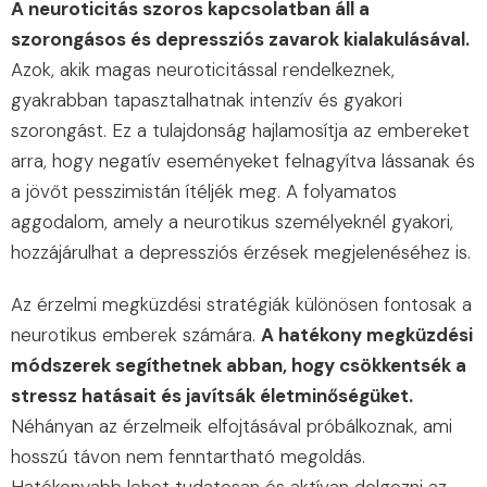
A neuroticitás szoros kapcsolatban áll a
szorongásos és depressziós zavarok kialakulásával.
Azok, akik magas neuroticitással rendelkeznek,
gyakrabban tapasztalhatnak intenzív és gyakori
szorongást. Ez a tulajdonság hajlamosítja az embereket
arra, hogy negatív eseményeket felnagyítva lássanak és
a jövőt pesszimistán ítéljék meg. A folyamatos
aggodalom, amely a neurotikus személyeknél gyakori,
hozzájárulhat a depressziós érzések megjelenéséhez is.
Az érzelmi megküzdési stratégiák különösen fontosak a
neurotikus emberek számára.
A hatékony megküzdési
módszerek segíthetnek abban, hogy csökkentsék a
stressz hatásait és javítsák életminőségüket.
Néhányan az érzelmeik elfojtásával próbálkoznak, ami
hosszú távon nem fenntartható megoldás.
Hatékonyabb lehet tudatosan és aktívan dolgozni az