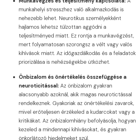
Munkavégzés és teljesítmény kapcsolata:
A
munkahelyi stresszhez való alkalmazkodás is
nehezebb lehet. Neurotikus személyekként
hajlamos lehetsz túlzottan aggódni a
teljesítményed miatt. Ez rontja a munkavégzést,
mert folyamatosan szorongsz a vélt vagy valós
kihívások miatt. Az időgazdálkodás és a feladatok
priorizálása is nehézségekbe ütközhet.
Önbizalom és önértékelés összefüggése a
neuroticitással:
Az önbizalom gyakran
alacsonyabb azoknál, akik magas neurotictással
rendelkeznek. Gyakoriak az önértékelési zavarok,
mivel erőteljesen érzékeled a kudarcokat vagy a
kritikákat. Az önbizalomhiány befolyásolja, hogyan
kezeled a mindennapi kihívásokat, és gyakran
önkorlátozó hiedelmeket szül.