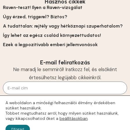
Hasznos cikkek
Raven-teszt! Ilyen a Raven-vizsgálat
Úgy érzed, triggerel? Biztos?
A tudattalan: rejtély vagy hétköznapi szuperhatalom?
Így lehet az egész család környezettudatos!
Ezek a legpozitívabb emberi jellemvonások
E-mail feliratkozás
Ne maradj le semmiről! Iratkozz fel, és elsőként
értesülhetsz legújabb cikkeinkről.
KÜLDÉS
A weboldalon a minőségi felhasználói élmény érdekében
sütiket használunk.
© 2026 Tehetségek
Többet megtudhatsz arról, hogy milyen sütiket használunk,
vagy kikapcsolhatod őket a
beállításokban
.
Elfogad