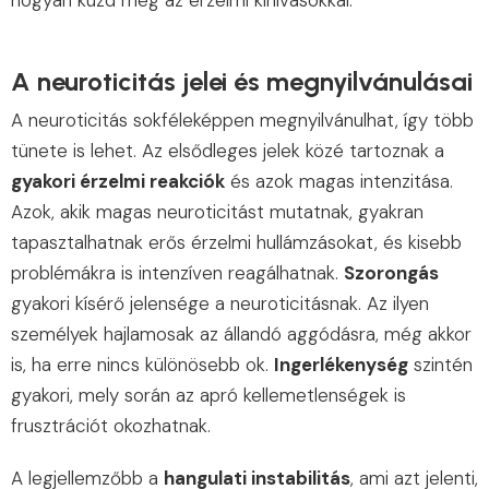
A neuroticitás jelei és megnyilvánulásai
A neuroticitás sokféleképpen megnyilvánulhat, így több
tünete is lehet. Az elsődleges jelek közé tartoznak a
gyakori érzelmi reakciók
és azok magas intenzitása.
Azok, akik magas neuroticitást mutatnak, gyakran
tapasztalhatnak erős érzelmi hullámzásokat, és kisebb
problémákra is intenzíven reagálhatnak.
Szorongás
gyakori kísérő jelensége a neuroticitásnak. Az ilyen
személyek hajlamosak az állandó aggódásra, még akkor
is, ha erre nincs különösebb ok.
Ingerlékenység
szintén
gyakori, mely során az apró kellemetlenségek is
frusztrációt okozhatnak.
A legjellemzőbb a
hangulati instabilitás
, ami azt jelenti,