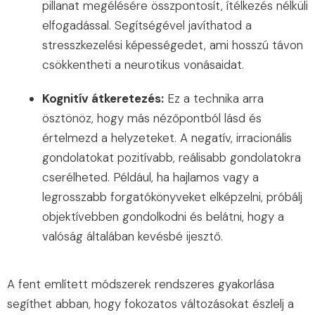
pillanat megélésére összpontosít, ítélkezés nélküli
elfogadással. Segítségével javíthatod a
stresszkezelési képességedet, ami hosszú távon
csökkentheti a neurotikus vonásaidat.
Kognitív átkeretezés:
Ez a technika arra
ösztönöz, hogy más nézőpontból lásd és
értelmezd a helyzeteket. A negatív, irracionális
gondolatokat pozitívabb, reálisabb gondolatokra
cserélheted. Például, ha hajlamos vagy a
legrosszabb forgatókönyveket elképzelni, próbálj
objektívebben gondolkodni és belátni, hogy a
valóság általában kevésbé ijesztő.
A fent említett módszerek rendszeres gyakorlása
segíthet abban, hogy fokozatos változásokat észlelj a