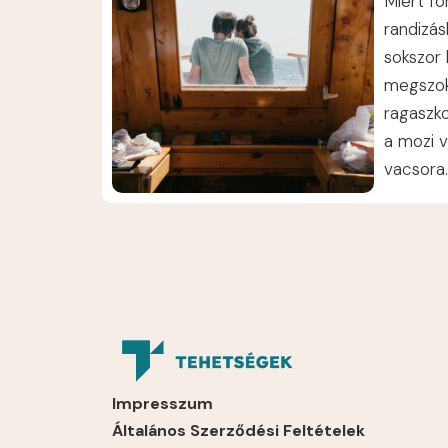
Miért fo
randizá
sokszor
megszok
ragaszko
a mozi 
vacsora.
Impresszum
Általános Szerződési Feltételek