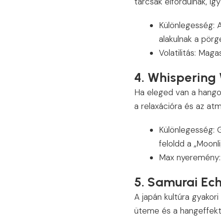
tárcsák elfordulnak, íg
Különlegesség: 
alakulnak a pörg
Volatilitás: Maga
4. Whispering
Ha eleged van a hango
a relaxációra és az at
Különlegesség: 
feloldd a „Moonl
Max nyeremény: 
5. Samurai Ech
A japán kultúra gyakor
üteme és a hangeffekte