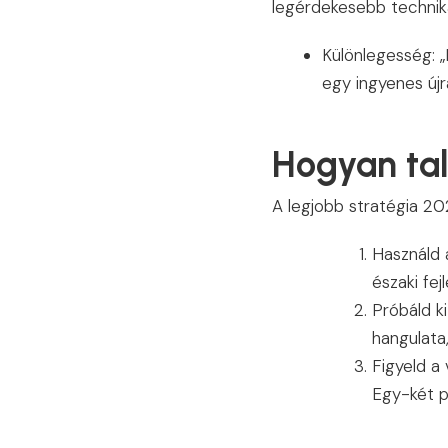
legérdekesebb technikai
Különlegesség: „
egy ingyenes új
Hogyan ta
A legjobb stratégia 20
Használd a
északi fej
Próbáld k
hangulata,
Figyeld a 
Egy-két p