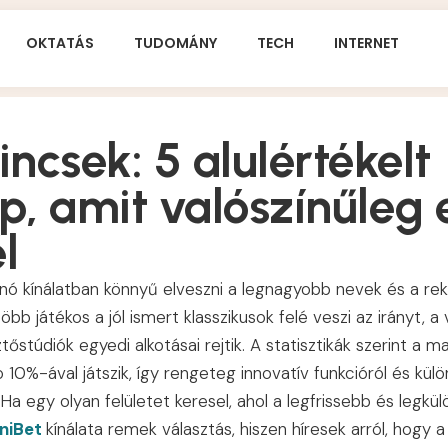
OKTATÁS
TUDOMÁNY
TECH
INTERNET
kincsek: 5 alulértékelt
p, amit valószínűleg
l
nó kínálatban könnyű elveszni a legnagyobb nevek és a re
öbb játékos a jól ismert klasszikusok felé veszi az irányt, a
ztőstúdiók egyedi alkotásai rejtik. A statisztikák szerint a
 10%-ával játszik, így rengeteg innovatív funkcióról és kü
Ha egy olyan felületet keresel, ahol a legfrissebb és legkü
niBet
kínálata remek választás, hiszen híresek arról, hogy