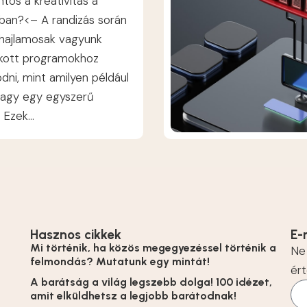
ntos a kreativitás a
sban?<– A randizás során
 hajlamosak vagyunk
ott programokhoz
dni, mint amilyen például
vagy egy egyszerű
 Ezek...
Hasznos cikkek
E-
Mi történik, ha közös megegyezéssel történik a
Ne 
felmondás? Mutatunk egy mintát!
ért
A barátság a világ legszebb dolga! 100 idézet,
amit elküldhetsz a legjobb barátodnak!