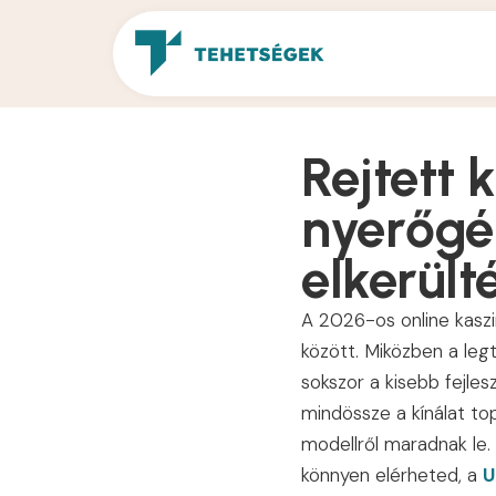
Rejtett 
nyerőgé
elkerülté
A 2026-os online kaszi
között. Miközben a legt
sokszor a kisebb fejles
mindössze a kínálat top
modellről maradnak le. 
könnyen elérheted, a
U