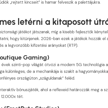
diók „rejtett kincseit” is hamar felveszik a palettájukra.
mes letérni a kitaposott útr
iztonsági játékot játszanak, míg a kisebb fejlesztők kényte
utatni, hogy kitűnjenek. 2026-ban ezek a játékok hozzák el
és a legvonzóbb kifizetési arányokat (RTP).
(Boutique Gaming)
évek szinti-pop világát ötvözi a modern 5G technológia a
ga különleges, de a mechanikája is szakít a hagyományokkal:
nfényes országúton „száguldanak” feléd.
nteraktív bónuszjáték, ahol a reflexeid határozzák meg a s
12.000x tét.