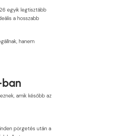
26 egyik legtisztább
deális a hosszabb
egállnak, hanem
-ban
eteznek, amik később az
inden pörgetés után a