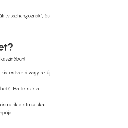
ák „visszhangoznak”, és
et?
 kaszinóban!
 kistestvérei vagy az új
hető. Ha tetszik a
 ismerik a ritmusukat.
mpója.