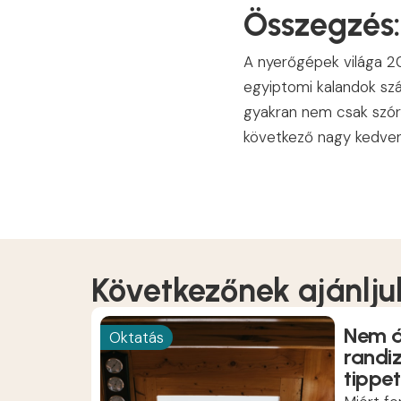
Összegzés:
A nyerőgépek világa 2
egyiptomi kalandok száz
gyakran nem csak szórak
következő nagy kedvenc
Következőnek ajánlju
Nem á
Oktatás
randi
tippet