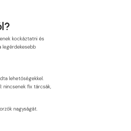
ól?
lenek kockáztatni és
 a legérdekesebb
dta lehetőségekkel.
 nincsenek fix tárcsák,
zorzók nagyságát.