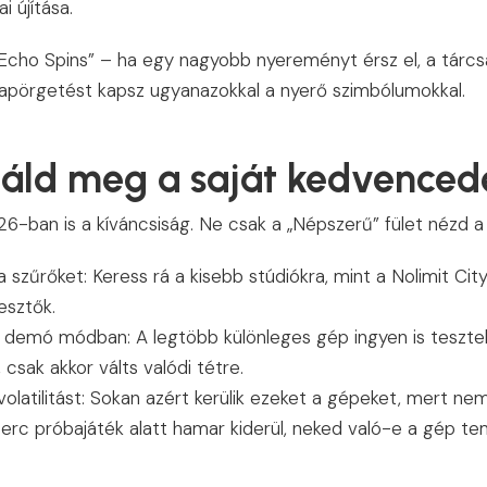
 újítása.
Echo Spins” – ha egy nagyobb nyereményt érsz el, a tárcs
rapörgetést kapsz ugyanazokkal a nyerő szimbólumokkal.
láld meg a saját kedvenced
26-ban is a kíváncsiság. Ne csak a „Népszerű” fület nézd a
 szűrőket: Keress rá a kisebb stúdiókra, mint a Nolimit City
lesztők.
i demó módban: A legtöbb különleges gép ingyen is tesztel
 csak akkor válts valódi tétre.
volatilitást: Sokan azért kerülik ezeket a gépeket, mert nem
erc próbajáték alatt hamar kiderül, neked való-e a gép te