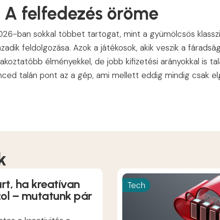
 A felfedezés öröme
026-ban sokkal többet tartogat, mint a gyümölcsös klassz
adik feldolgozása. Azok a játékosok, akik veszik a fáradsá
oztatóbb élményekkel, de jobb kifizetési arányokkal is tal
ed talán pont az a gép, ami mellett eddig mindig csak el
k
rt, ha kreatívan
Tech
zol – mutatunk pár