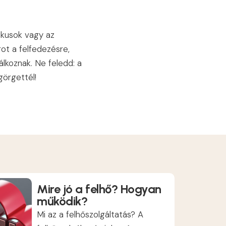
ikusok vagy az
got a felfedezésre,
álkoznak. Ne feledd: a
görgettél!
Mire jó a felhő? Hogyan
működik?
Mi az a felhőszolgáltatás? A