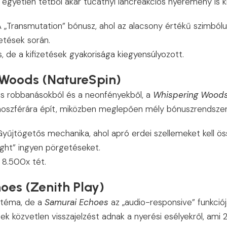
y egyetlen tétből akár tucatnyi láncreakciós nyeremény is ki
A „Transmutation” bónusz, ahol az alacsony értékű szimból
etések során.
s, de a kifizetések gyakorisága kiegyensúlyozott.
 Woods (NatureSpin)
s robbanásokból és a neonfényekből, a
Whispering Wood
moszférára épít, miközben meglepően mély bónuszrendszert
Gyűjtögetős mechanika, ahol apró erdei szellemeket kell ö
ight” ingyen pörgetéseket.
8.500x tét.
oes (Zenith Play)
i téma, de a
Samurai Echoes
az „audio-responsive” funkciójá
k közvetlen visszajelzést adnak a nyerési esélyekről, ami