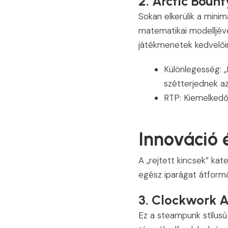
2. Arctic Boun
Sokan elkerülik a minim
matematikai modelljével
játékmenetek kedvelői
Különlegesség: 
szétterjednek a
RTP: Kiemelkedő
Innováció
A „rejtett kincsek” kat
egész iparágat átformá
3. Clockwork
Ez a steampunk stílus