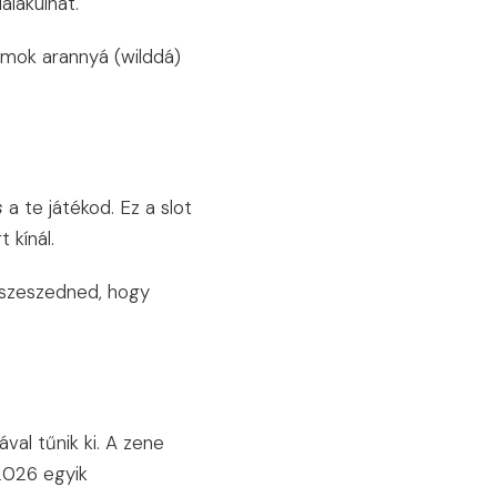
alakulhat.
umok arannyá (wilddá)
s
a te játékod. Ez a slot
 kínál.
sszeszedned, hogy
val tűnik ki. A zene
 2026 egyik