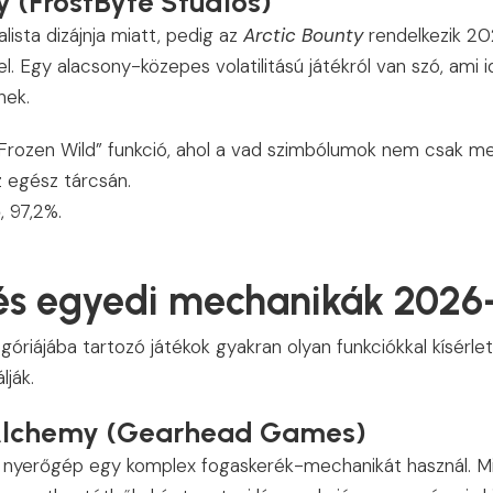
ty (FrostByte Studios)
alista dizájnja miatt, pedig az
Arctic Bounty
rendelkezik 20
. Egy alacsony-közepes volatilitású játékról van szó, ami i
nek.
„Frozen Wild” funkció, ahol a vad szimbólumok nem csak m
z egész tárcsán.
, 97,2%.
 és egyedi mechanikák 2026
egóriájába tartozó játékok gyakran olyan funkciókkal kísérl
lják.
 Alchemy (Gearhead Games)
ú nyerőgép egy komplex fogaskerék-mechanikát használ. M