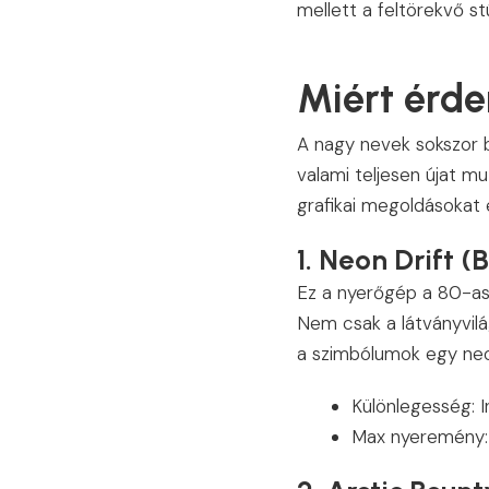
mellett a feltörekvő stú
Miért érde
A nagy nevek sokszor b
valami teljesen újat m
grafikai megoldásokat 
1. Neon Drift 
Ez a nyerőgép a 80-as 
Nem csak a látványvilá
a szimbólumok egy neo
Különlegesség: I
Max nyeremény: 