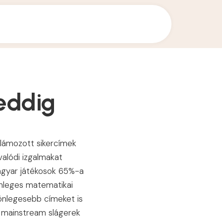
 eddig
klámozott sikercímek
 valódi izgalmakat
 magyar játékosok 65%-a
lönleges matematikai
lönlegesebb címeket is
 a mainstream slágerek