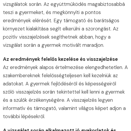
vizsgálatok során. Az együttműködés magabiztosabbá
teszi a gyermeket, és megkönnyíti a pontos
eredmények elérését. Egy támogató és barátságos
környezet kialakítása segít elkerülni a szorongást. Az
pozitív visszajelzések segíthetnek abban, hogy a
vizsgálat során a gyermek motivált maradjon.
Az eredmények felelős kezelése és visszajelzése
Az eredmények alapos értelmezése elengedhetetlen. A
szakembereknek felelősségteljesen kell kezelniük az
adatokat. A gyermek fejlődéséről és képességeiről
szóló visszajelzés során tekintettel kell lenni a gyermek
és a szülők érzékenységére. A visszajelzés legyen
informatív és támogató, valamint világos képet adjon a
további lépésekről.
A vizsgálat során alkalmazott jó gyakorlatok és