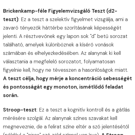
Brickenkamp-féle Figyelemvizsgáló Teszt (d2-
teszt)
: Ez a teszt a szelektív figyelmet vizsgálja, ami a
zavaró tényezők háttérbe szorításának képességét
jelenti. A résztvevőnek egy lapon sok "d" betű sorozat
található, amelyek különböznek a kísérő vonások
számában és elhelyezkedésében. Az alanynak ki kell
választania a megfelelő sorozatot, folyamatosan
figyelnie kell, hogy ne tévesszen a hasonlóságok miatt.
A teszt célja, hogy mérje a koncentráció sebességét
és pontosságát egy monoton, ismétlődő feladat
során.
Stroop-teszt
: Ez a teszt a kognitív kontroll és a gátlás
mérésére szolgál. Az alanynak színes szavakat kell
megneveznie, de a felirat színe eltér a szó jelentésétől