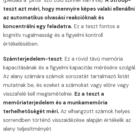
(például a "piros" szó zöld színnel van írva).
A Stroop-
teszt azt méri, hogy mennyire képes valaki ellenállni
az automatikus olvasási reakcióknak és
koncentrálni egy feladatra.
Ez a teszt fontos a
kognitív rugalmasság és a figyelmi kontroll
értékelésében.
Számterjedelem-teszt
: Ez a rövid távú memória
kapacitásának és a figyelmi kapacitás mérésére szolgál.
Az alany számára számok sorozatát tartalmazó listát
mutatnak be, és ezeket a számokat vagy előre vagy
visszafelé kell megismételnie.
Ez a teszt a
memóriaterjedelem és a munkamemória
terhelhetőségét méri.
Az elhangzott számok helyes
sorrendben történő visszaidézése alapján értékelik az
alany teljesítményét.