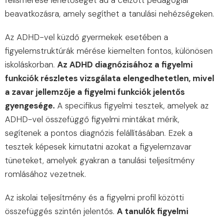
felismerése lehetőséget ad a célzott pedagógiai
beavatkozásra, amely segíthet a tanulási nehézségeken.
Az ADHD-vel küzdő gyermekek esetében a
figyelemstruktúrák mérése kiemelten fontos, különösen
iskoláskorban.
Az ADHD diagnózisához a figyelmi
funkciók részletes vizsgálata elengedhetetlen, mivel
a zavar jellemzője a figyelmi funkciók jelentős
gyengesége.
A specifikus figyelmi tesztek, amelyek az
ADHD-vel összefüggő figyelmi mintákat mérik,
segítenek a pontos diagnózis felállításában. Ezek a
tesztek képesek kimutatni azokat a figyelemzavar
tüneteket, amelyek gyakran a tanulási teljesítmény
romlásához vezetnek.
Az iskolai teljesítmény és a figyelmi profil közötti
összefüggés szintén jelentős.
A tanulók figyelmi