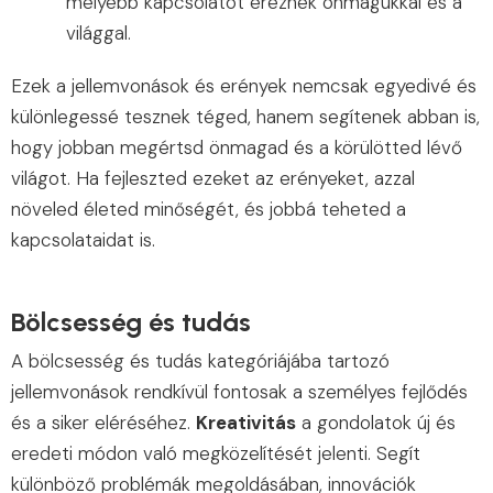
mélyebb kapcsolatot éreznek önmagukkal és a
világgal.
Ezek a jellemvonások és erények nemcsak egyedivé és
különlegessé tesznek téged, hanem segítenek abban is,
hogy jobban megértsd önmagad és a körülötted lévő
világot. Ha fejleszted ezeket az erényeket, azzal
növeled életed minőségét, és jobbá teheted a
kapcsolataidat is.
Bölcsesség és tudás
A bölcsesség és tudás kategóriájába tartozó
jellemvonások rendkívül fontosak a személyes fejlődés
és a siker eléréséhez.
Kreativitás
a gondolatok új és
eredeti módon való megközelítését jelenti. Segít
különböző problémák megoldásában, innovációk