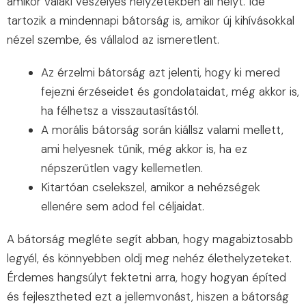
amikor valaki veszélyes helyzetekben áll helyt. Ide
tartozik a mindennapi bátorság is, amikor új kihívásokkal
nézel szembe, és vállalod az ismeretlent.
Az érzelmi bátorság azt jelenti, hogy ki mered
fejezni érzéseidet és gondolataidat, még akkor is,
ha félhetsz a visszautasítástól.
A morális bátorság során kiállsz valami mellett,
ami helyesnek tűnik, még akkor is, ha ez
népszerűtlen vagy kellemetlen.
Kitartóan cselekszel, amikor a nehézségek
ellenére sem adod fel céljaidat.
A bátorság megléte segít abban, hogy magabiztosabb
legyél, és könnyebben oldj meg nehéz élethelyzeteket.
Érdemes hangsúlyt fektetni arra, hogy hogyan építed
és fejlesztheted ezt a jellemvonást, hiszen a bátorság