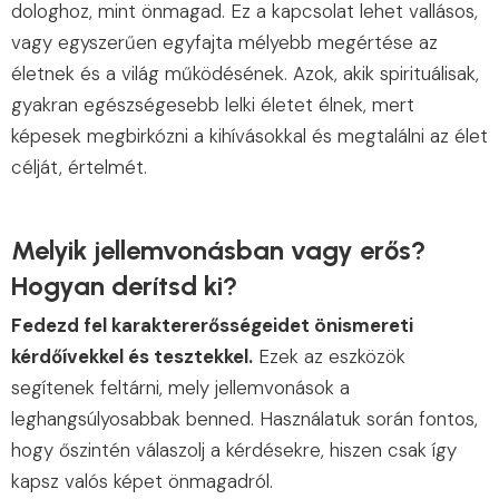
dologhoz, mint önmagad. Ez a kapcsolat lehet vallásos,
vagy egyszerűen egyfajta mélyebb megértése az
életnek és a világ működésének. Azok, akik spirituálisak,
gyakran egészségesebb lelki életet élnek, mert
képesek megbirkózni a kihívásokkal és megtalálni az élet
célját, értelmét.
Melyik jellemvonásban vagy erős?
Hogyan derítsd ki?
Fedezd fel karaktererősségeidet önismereti
kérdőívekkel és tesztekkel.
Ezek az eszközök
segítenek feltárni, mely jellemvonások a
leghangsúlyosabbak benned. Használatuk során fontos,
hogy őszintén válaszolj a kérdésekre, hiszen csak így
kapsz valós képet önmagadról.