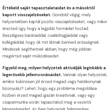
Értékeld saját tapasztalataidat és a másoktól
kapott visszajelzéseket.
Gondold végig, mely
helyzetekben kaptál pozitív visszajelzéseket, vagy mikor
érezted úgy, hogy a legjobb formádat hoztad.
Beszélgess barátaiddal, családtagjaiddal vagy
kollégáiddal, hogy ők mit látnak benned erősségnek.
Mindezek segíthetnek abban, hogy még jobban
megértsd saját működésedet.
Figyeld meg, milyen helyzetek aktiválják leginkább a
legerősebb jellemvonásaidat.
Vannak olyan helyzetek,
amikor különösen jól érzed magad vagy hatékonynak
bizonyulsz? Lehet, hogy egy probléma megoldása
közben érzed magad igazán kreatívnak, vagy egy
csapatmunka során tapasztalod meg a vezetői
képességeidet. Az ilyen helyzetek felismerése