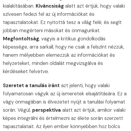
kialakításában.
Kíváncsiság
alatt azt értjük, hogy valaki
szívesen fedezi fel az új információkat és
tapasztalatokat. Ez nyitottá tesz a világ felé, és segít
jobban megérteni másokat és önmagunkat.
Megfontoltság
, vagyis a kritikus gondolkodás
képessége, arra sarkall, hogy ne csak a felszínt nézzük,
hanem mélyebben elemezzük az információkat és
helyzeteket, minden oldalát megvizsgálva és
kérdéseket felvetve.
Szeretet a tanulás iránt
azt jelenti, hogy valaki
folyamatosan vágyik az új ismeretek elsajátítására. Ez a
vágy önmagában is élvezetet nyújt a tanulási folyamat
során. Végül,
perspektíva
alatt azt értjük, amikor valaki
képes integrálni és értelmezni az élete során szerzett
tapasztalatait. Az ilyen ember könnyebben hoz bölcs