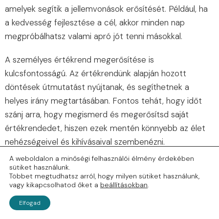
amelyek segítik a jellemvonások erősítését. Például, ha
a kedvesség fejlesztése a cél, akkor minden nap
megpróbálhatsz valami apró jót tenni másokkal.
A személyes értékrend megerősítése is
kulcsfontosságú. Az értékrendünk alapján hozott
döntések útmutatást nyújtanak, és segíthetnek a
helyes irány megtartásában. Fontos tehát, hogy időt
szánj arra, hogy megismerd és megerősítsd saját
értékrendedet, hiszen ezek mentén könnyebb az élet
nehézségeivel és kihívásaival szembenézni.
A weboldalon a minőségi felhasználói élmény érdekében
Inspiráló példaképek és történetek is jelentős
sütiket használunk.
Többet megtudhatsz arról, hogy milyen sütiket használunk,
hatással lehetnek a jellemvonások fejlesztésére.
vagy kikapcsolhatod őket a
beállításokban
.
Tanulhatsz mások példájából, akik sikeresen építettek ki
Elfogad
erős karaktert. Olyan emberek történetei, akik kiválóan