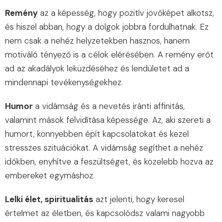
Remény
az a képesség, hogy pozitív jövőképet alkotsz,
és hiszel abban, hogy a dolgok jobbra fordulhatnak. Ez
nem csak a nehéz helyzetekben hasznos, hanem
motiváló tényező is a célok elérésében. A remény erőt
ad az akadályok leküzdéséhez és lendületet ad a
mindennapi tevékenységekhez.
Humor
a vidámság és a nevetés iránti affinitás,
valamint mások felvidítása képessége. Az, aki szereti a
humort, könnyebben épít kapcsolatokat és kezel
stresszes szituációkat. A vidámság segíthet a nehéz
időkben, enyhítve a feszültséget, és közelebb hozva az
embereket egymáshoz.
Lelki élet, spiritualitás
azt jelenti, hogy keresel
értelmet az életben, és kapcsolódsz valami nagyobb