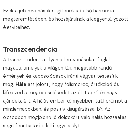
Ezek a jellemvonások segítenek a belső harmónia
megteremtésében, és hozzájárulnak a kiegyensúlyozott
életvitelhez.
Transzcendencia
A transzcendencia olyan jellemvonásokat foglal
magába, amelyek a világon túli, magasabb rendű
élmények és kapcsolódások iránti vágyat testesítik
meg.
Hála
azt jelenti, hogy felismered, értékeled és
kifejezed a megbecsülésedet az élet apró és nagy
ajándékaiért. A hálás ember könnyebben talál örömöt a
mindennapokban, és pozitív kisugárzással bír. Az
életedben megjelenő jó dolgokért való hálás hozzáállás
segít fenntartani a lelki egyensúlyt.