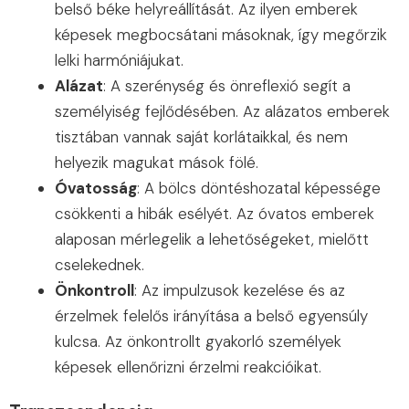
belső béke helyreállítását. Az ilyen emberek
képesek megbocsátani másoknak, így megőrzik
lelki harmóniájukat.
Alázat
: A szerénység és önreflexió segít a
személyiség fejlődésében. Az alázatos emberek
tisztában vannak saját korlátaikkal, és nem
helyezik magukat mások fölé.
Óvatosság
: A bölcs döntéshozatal képessége
csökkenti a hibák esélyét. Az óvatos emberek
alaposan mérlegelik a lehetőségeket, mielőtt
cselekednek.
Önkontroll
: Az impulzusok kezelése és az
érzelmek felelős irányítása a belső egyensúly
kulcsa. Az önkontrollt gyakorló személyek
képesek ellenőrizni érzelmi reakcióikat.