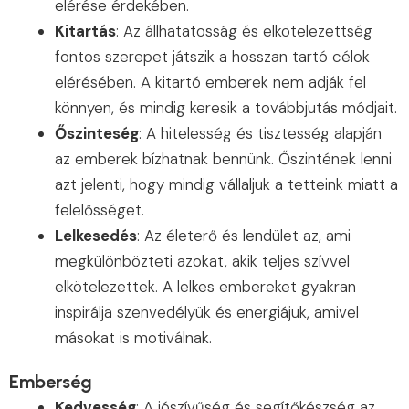
elérése érdekében.
Kitartás
: Az állhatatosság és elkötelezettség
fontos szerepet játszik a hosszan tartó célok
elérésében. A kitartó emberek nem adják fel
könnyen, és mindig keresik a továbbjutás módjait.
Őszinteség
: A hitelesség és tisztesség alapján
az emberek bízhatnak bennünk. Őszintének lenni
azt jelenti, hogy mindig vállaljuk a tetteink miatt a
felelősséget.
Lelkesedés
: Az életerő és lendület az, ami
megkülönbözteti azokat, akik teljes szívvel
elkötelezettek. A lelkes embereket gyakran
inspirálja szenvedélyük és energiájuk, amivel
másokat is motiválnak.
Emberség
Kedvesség
: A jószívűség és segítőkészség az