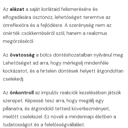
Az
alázat
a saját korlátaid felismerésére és
elfogadására ösztönöz, lehetőséget teremtve az
önreflexióra és a fejlődésre. A szerénység nem az
önérték csökkentéséről szól, hanem a realizmus
megőrzéséről.
Az
óvatosság
a bölcs döntéshozatalban nyilvánul meg.
Lehetőséget ad arra, hogy mérlegelj mindenféle
kockázatot, és a hirtelen döntések helyett átgondoltan
cselekedj.
Az
önkontroll
az impulzív reakciók kezelésében játszik
szerepet. Képessé tesz arra, hogy megállj egy
pillanatra, és átgondold tetteid következményeit,
mielőtt cselekszel. Ez növeli a mindennapi életben a
tudatosságot és a felelősségvállalást.