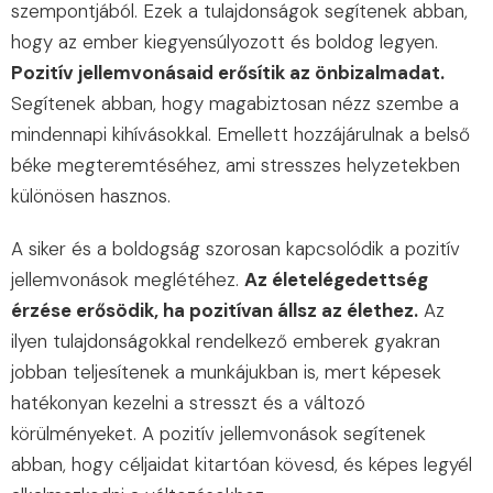
szempontjából. Ezek a tulajdonságok segítenek abban,
hogy az ember kiegyensúlyozott és boldog legyen.
Pozitív jellemvonásaid erősítik az önbizalmadat.
Segítenek abban, hogy magabiztosan nézz szembe a
mindennapi kihívásokkal. Emellett hozzájárulnak a belső
béke megteremtéséhez, ami stresszes helyzetekben
különösen hasznos.
A siker és a boldogság szorosan kapcsolódik a pozitív
jellemvonások meglétéhez.
Az életelégedettség
érzése erősödik, ha pozitívan állsz az élethez.
Az
ilyen tulajdonságokkal rendelkező emberek gyakran
jobban teljesítenek a munkájukban is, mert képesek
hatékonyan kezelni a stresszt és a változó
körülményeket. A pozitív jellemvonások segítenek
abban, hogy céljaidat kitartóan kövesd, és képes legyél