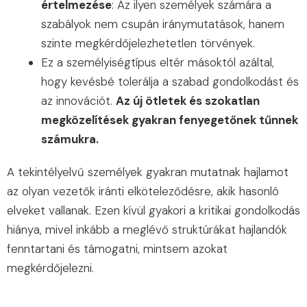
értelmezése
: Az ilyen személyek számára a
szabályok nem csupán iránymutatások, hanem
szinte megkérdőjelezhetetlen törvények.
Ez a személyiségtípus eltér másoktól azáltal,
hogy kevésbé tolerálja a szabad gondolkodást és
az innovációt.
Az új ötletek és szokatlan
megközelítések gyakran fenyegetőnek tűnnek
számukra.
A tekintélyelvű személyek gyakran mutatnak hajlamot
az olyan vezetők iránti elköteleződésre, akik hasonló
elveket vallanak. Ezen kívül gyakori a kritikai gondolkodás
hiánya, mivel inkább a meglévő struktúrákat hajlandók
fenntartani és támogatni, mintsem azokat
megkérdőjelezni.