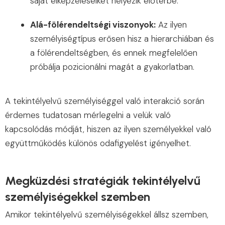
saját elképzeléseiket helyezik előtérbe.
Alá-fölérendeltségi viszonyok:
Az ilyen
személyiségtípus erősen hisz a hierarchiában és
a fölérendeltségben, és ennek megfelelően
próbálja pozicionálni magát a gyakorlatban.
A tekintélyelvű személyiséggel való interakció során
érdemes tudatosan mérlegelni a velük való
kapcsolódás módját, hiszen az ilyen személyekkel való
együttműködés különös odafigyelést igényelhet.
Megküzdési stratégiák tekintélyelvű
személyiségekkel szemben
Amikor tekintélyelvű személyiségekkel állsz szemben,