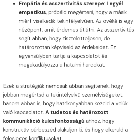
Empátia és asszertivitás szerepe
:
Legyél
empatikus
, próbáld megérteni, hogy a másik
miért viselkedik tekintélyelvűen. Az övéké is egy
nézőpont, amit érdemes átlátni. Az asszertivitás
segít abban, hogy tiszteletteljesen, de
határozottan képviseld az érdekeidet. Ez
egyensúlyban tartja a kapcsolatot és
megakadályozza a hatalmi harcokat.
Ezek a stratégiák nemcsak abban segítenek, hogy
jobban megértsd a tekintélyelvű személyiségeket,
hanem abban is, hogy hatékonyabban kezeld a velük
való kapcsolatot.
A tudatos és határozott
kommunikáció kulcsfontosságú
ahhoz, hogy
konstruktív párbeszéd alakuljon ki, és hogy elkerüld a
felesleges konfliktusokat.