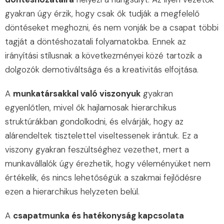
gyakran úgy érzik, hogy csak ők tudják a megfelelő
döntéseket meghozni, és nem vonják be a csapat többi
tagját a döntéshozatali folyamatokba. Ennek az
irányítási stílusnak a következményei közé tartozik a
dolgozók demotiváltsága és a kreativitás elfojtása.
A
munkatársakkal való viszonyuk
gyakran
egyenlőtlen, mivel ők hajlamosak hierarchikus
struktúrákban gondolkodni, és elvárják, hogy az
alárendeltek tisztelettel viseltessenek irántuk. Ez a
viszony gyakran feszültséghez vezethet, mert a
munkavállalók úgy érezhetik, hogy véleményüket nem
értékelik, és nincs lehetőségük a szakmai fejlődésre
ezen a hierarchikus helyzeten belül.
A
csapatmunka és hatékonyság kapcsolata