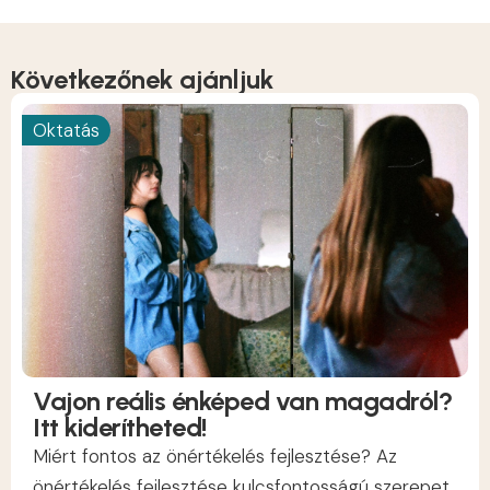
Következőnek ajánljuk
Oktatás
Vajon reális énképed van magadról?
Itt kiderítheted!
Miért fontos az önértékelés fejlesztése? Az
önértékelés fejlesztése kulcsfontosságú szerepet