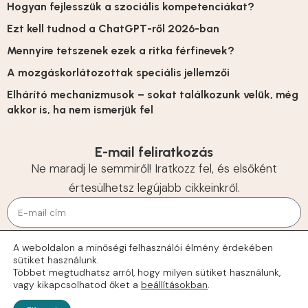
Hogyan fejlesszük a szociális kompetenciákat?
Ezt kell tudnod a ChatGPT-ről 2026-ban
Mennyire tetszenek ezek a ritka férfinevek?
A mozgáskorlátozottak speciális jellemzői
Elhárító mechanizmusok – sokat találkozunk velük, még
akkor is, ha nem ismerjük fel
E-mail feliratkozás
Ne maradj le semmiről! Iratkozz fel, és elsőként
értesülhetsz legújabb cikkeinkről.
KÜLDÉS
A weboldalon a minőségi felhasználói élmény érdekében
sütiket használunk.
© 2026 Tehetségek
Többet megtudhatsz arról, hogy milyen sütiket használunk,
vagy kikapcsolhatod őket a
beállításokban
.