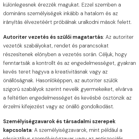
különlegesnek érezzék magukat. Ezzel szemben a
domináns személyiségek inkább a hatalom és az
irányítás élvezetéért próbálnak uralkodni mások felett.
Autoriter vezetés és szülői magatartás
: Az autoriter
vezetők szabályokat, rendet és parancsokat
részesítenek előnyben a vezetés során. Céljuk, hogy
fenntartsák a kontrollt és az engedelmességet, gyakran
kevés teret hagyva a kreativitásnak vagy az
önállóságnak. Hasonlóképpen, az autoriter szülők
szigorú szabályok szerint nevelik gyermekeiket, elvárva
a feltétlen engedelmességet és kevésbé ösztönzik az
érzelmi kifejezést vagy az önálló gondolkodást.
Személyiségzavarok és társadalmi szerepek
kapcsolata
: A személyiségzavarok, mint például a
nárcisztikus személyiségzavar vagy az antiszociális