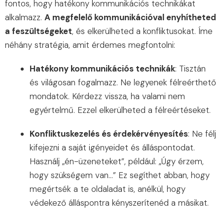
fontos, hogy hatékony kommunikációs technikákat
alkalmazz.
A megfelelő kommunikációval enyhítheted
a feszültségeket
, és elkerülheted a konfliktusokat. Íme
néhány stratégia, amit érdemes megfontolni:
Hatékony kommunikációs technikák
: Tisztán
és világosan fogalmazz. Ne legyenek félreérthető
mondatok. Kérdezz vissza, ha valami nem
egyértelmű. Ezzel elkerülheted a félreértéseket.
Konfliktuskezelés és érdekérvényesítés
: Ne félj
kifejezni a saját igényeidet és álláspontodat.
Használj „én-üzeneteket”, például: „Úgy érzem,
hogy szükségem van…” Ez segíthet abban, hogy
megértsék a te oldaladat is, anélkül, hogy
védekező álláspontra kényszerítenéd a másikat.