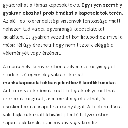
gyakorolhat a társas kapcsolatokra.
Egy ilyen személy
gyakran okozhat problémákat a kapcsolatok terén.
Az alá- és fölérendeltségi viszonyok fontossága miatt
nehezen tud valódi, egyenrangú kapcsolatokat
kialakítani. Ez gyakran vezethet konfliktusokhoz, mivel a
másik fél úgy érezheti, hogy nem tisztelik eléggé a
véleményét vagy érzéseit.
A munkahelyi környezetben az ilyen személyiséggel
rendelkező egyének gyakran okoznak
munkakapcsolatokban jelentkező konfliktusokat
.
Autoriter viselkedésük miatt kollégáik elnyomottnak
érezhetik magukat, ami feszültséget szíthat, és
csökkentheti a csapat hatékonyságát. A konformitásra
való hajlamuk miatt kihívást jelentő helyzetekben
hajlamosak kerülni az innovatív vagy kreatív