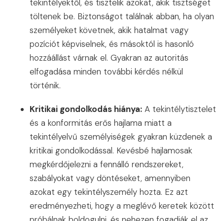
tekintélyektől, és tisztelik azokat, akik tisztséget
töltenek be. Biztonságot találnak abban, ha olyan
személyeket követnek, akik hatalmat vagy
pozíciót képviselnek, és másoktól is hasonló
hozzáállást várnak el. Gyakran az autoritás
elfogadása minden további kérdés nélkül
történik.
Kritikai gondolkodás hiánya:
A tekintélytisztelet
és a konformitás erős hajlama miatt a
tekintélyelvű személyiségek gyakran küzdenek a
kritikai gondolkodással. Kevésbé hajlamosak
megkérdőjelezni a fennálló rendszereket,
szabályokat vagy döntéseket, amennyiben
azokat egy tekintélyszemély hozta. Ez azt
eredményezheti, hogy a meglévő keretek között
próbálnak boldogulni, és nehezen fogadják el az