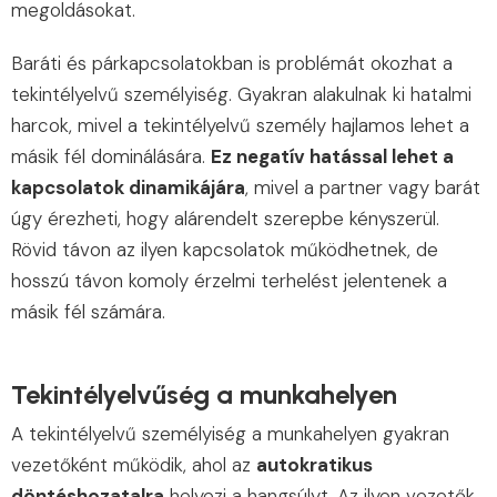
megoldásokat.
Baráti és párkapcsolatokban is problémát okozhat a
tekintélyelvű személyiség. Gyakran alakulnak ki hatalmi
harcok, mivel a tekintélyelvű személy hajlamos lehet a
másik fél dominálására.
Ez negatív hatással lehet a
kapcsolatok dinamikájára
, mivel a partner vagy barát
úgy érezheti, hogy alárendelt szerepbe kényszerül.
Rövid távon az ilyen kapcsolatok működhetnek, de
hosszú távon komoly érzelmi terhelést jelentenek a
másik fél számára.
Tekintélyelvűség a munkahelyen
A tekintélyelvű személyiség a munkahelyen gyakran
vezetőként működik, ahol az
autokratikus
döntéshozatalra
helyezi a hangsúlyt. Az ilyen vezetők