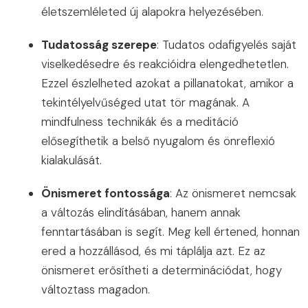
életszemléleted új alapokra helyezésében.
Tudatosság szerepe
: Tudatos odafigyelés saját
viselkedésedre és reakcióidra elengedhetetlen.
Ezzel észlelheted azokat a pillanatokat, amikor a
tekintélyelvűséged utat tör magának. A
mindfulness technikák és a meditáció
elősegíthetik a belső nyugalom és önreflexió
kialakulását.
Önismeret fontossága
: Az önismeret nemcsak
a változás elindításában, hanem annak
fenntartásában is segít. Meg kell értened, honnan
ered a hozzállásod, és mi táplálja azt. Ez az
önismeret erősítheti a determinációdat, hogy
változtass magadon.