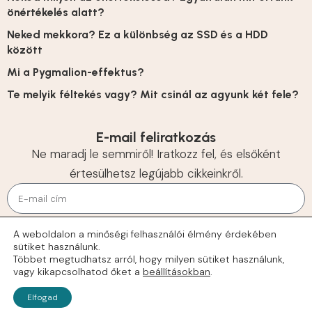
önértékelés alatt?
Neked mekkora? Ez a különbség az SSD és a HDD
között
Mi a Pygmalion-effektus?
Te melyik féltekés vagy? Mit csinál az agyunk két fele?
E-mail feliratkozás
Ne maradj le semmiről! Iratkozz fel, és elsőként
értesülhetsz legújabb cikkeinkről.
KÜLDÉS
A weboldalon a minőségi felhasználói élmény érdekében
sütiket használunk.
© 2026 Tehetségek
Többet megtudhatsz arról, hogy milyen sütiket használunk,
vagy kikapcsolhatod őket a
beállításokban
.
Elfogad