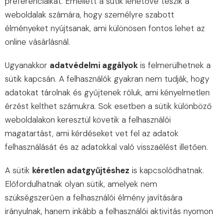
preferenciáikat. Emellett a sütik lehetővé teszik a
weboldalak számára, hogy személyre szabott
élményeket nyújtsanak, ami különösen fontos lehet az
online vásárlásnál.
Ugyanakkor
adatvédelmi aggályok
is felmerülhetnek a
sütik kapcsán. A felhasználók gyakran nem tudják, hogy
adatokat tárolnak és gyűjtenek róluk, ami kényelmetlen
érzést kelthet számukra. Sok esetben a sütik különböző
weboldalakon keresztül követik a felhasználói
magatartást, ami kérdéseket vet fel az adatok
felhasználását és az adatokkal való visszaélést illetően.
A sütik
kéretlen adatgyűjtéshez
is kapcsolódhatnak.
Előfordulhatnak olyan sütik, amelyek nem
szükségszerűen a felhasználói élmény javítására
irányulnak, hanem inkább a felhasználói aktivitás nyomon