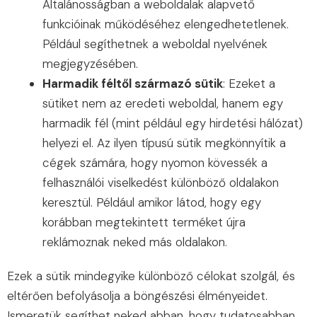
Általánosságban a weboldalak alapvető
funkcióinak működéséhez elengedhetetlenek.
Például segíthetnek a weboldal nyelvének
megjegyzésében.
Harmadik féltől származó sütik
: Ezeket a
sütiket nem az eredeti weboldal, hanem egy
harmadik fél (mint például egy hirdetési hálózat)
helyezi el. Az ilyen típusú sütik megkönnyítik a
cégek számára, hogy nyomon kövessék a
felhasználói viselkedést különböző oldalakon
keresztül. Például amikor látod, hogy egy
korábban megtekintett terméket újra
reklámoznak neked más oldalakon.
Ezek a sütik mindegyike különböző célokat szolgál, és
eltérően befolyásolja a böngészési élményeidet.
Ismeretük segíthet neked abban, hogy tudatosabban