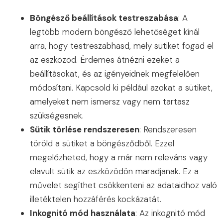
Böngésző beállítások testreszabása
: A
legtöbb modern böngésző lehetőséget kínál
arra, hogy testreszabhasd, mely sütiket fogad el
az eszközöd. Érdemes átnézni ezeket a
beállításokat, és az igényeidnek megfelelően
módosítani. Kapcsold ki például azokat a sütiket,
amelyeket nem ismersz vagy nem tartasz
szükségesnek.
Sütik törlése rendszeresen
: Rendszeresen
töröld a sütiket a böngésződből. Ezzel
megelőzheted, hogy a már nem releváns vagy
elavult sütik az eszközödön maradjanak. Ez a
művelet segíthet csökkenteni az adataidhoz való
illetéktelen hozzáférés kockázatát.
Inkognitó mód használata
: Az inkognitó mód