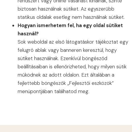
rendszert vagy online vásárlást kínálnak, szinte
biztosan használnak sütiket. Az egyszerűbb
statikus oldalak esetleg nem használnak sütiket.
Hogyan ismerhetem fel, ha egy oldal sütiket
használ?
Sok weboldal az első látogatáskor tájékoztat egy
felugró ablak vagy banneren keresztül, hogy
sütiket használnak. Ezenkívül böngésződ
beállításaiban is ellenőrizheted, hogy milyen sütik
működnek az adott oldalon. Ezt általában a
fejlettebb böngészők „Fejlesztői eszközök”
menüpontjában találhatod meg.