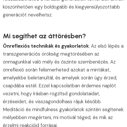
köszönhetően egy boldogabb és kiegyensúlyozottabb
generációt nevelhetsz.
Mi segíthet az áttörésben?
Önreflexiós technikák és gyakorlatok
: Az első lépés a
transzgenerációs örökség megtörésében az
önmagunkkal való mély és őszinte szembenézés. Az
önreflexió során felismerheted azokat a mintákat,
amelyekbe beletanultál, és amelyek során úgy érzed,
csapdába estél. Ezzel kapcsolatban érdemes naplót
vezetni, hogy írásban rögzítsd gondolataidat,
érzéseidet, és visszagondolhass rájuk később.
Meditáció és mindfulness gyakorlatok szintén segítenek
mélyebben megérteni, mi motivál téged, és mik az
érzelmi reakcióid forrásai.