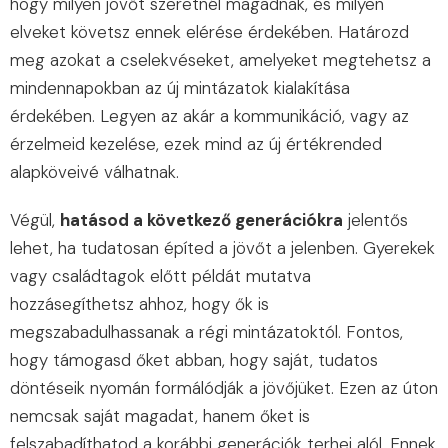
hogy milyen jövőt szeretnél magadnak, és milyen
elveket követsz ennek elérése érdekében. Határozd
meg azokat a cselekvéseket, amelyeket megtehetsz a
mindennapokban az új mintázatok kialakítása
érdekében. Legyen az akár a kommunikáció, vagy az
érzelmeid kezelése, ezek mind az új értékrended
alapköveivé válhatnak.
Végül,
hatásod a következő generációkra
jelentős
lehet, ha tudatosan építed a jövőt a jelenben. Gyerekek
vagy családtagok előtt példát mutatva
hozzásegíthetsz ahhoz, hogy ők is
megszabadulhassanak a régi mintázatoktól. Fontos,
hogy támogasd őket abban, hogy saját, tudatos
döntéseik nyomán formálódják a jövőjüket. Ezen az úton
nemcsak saját magadat, hanem őket is
felszabadíthatod a korábbi generációk terhei alól. Ennek