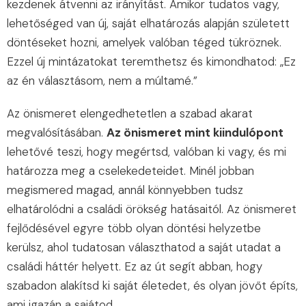
kezdenek átvenni az irányítást. Amikor tudatos vagy,
lehetőséged van új, saját elhatározás alapján született
döntéseket hozni, amelyek valóban téged tükröznek.
Ezzel új mintázatokat teremthetsz és kimondhatod: „Ez
az én választásom, nem a múltamé.”
Az önismeret elengedhetetlen a szabad akarat
megvalósításában.
Az önismeret mint kiindulópont
lehetővé teszi, hogy megértsd, valóban ki vagy, és mi
határozza meg a cselekedeteidet. Minél jobban
megismered magad, annál könnyebben tudsz
elhatárolódni a családi örökség hatásaitól. Az önismeret
fejlődésével egyre több olyan döntési helyzetbe
kerülsz, ahol tudatosan választhatod a saját utadat a
családi háttér helyett. Ez az út segít abban, hogy
szabadon alakítsd ki saját életedet, és olyan jövőt építs,
ami igazán a sajátod.