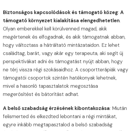
Biztonságos kapcsolódások és támogató közeg
:
A
támogató környezet kialakítása elengedhetetlen
.
Olyan emberekkel kell körülvenned magad, akik
megértenek és elfogadnak, és akik támogatnak abban,
hogy változtass a hátráltató mintázataidon. Ez lehet
családtag, barát, vagy akár egy terapeuta, aki segít új
perspektívákat adni és támogatást nyújt abban, hogy
ne térj vissza régi szokásaidhoz. A csoportterápiák vagy
támogatói csoportok szintén hatékonyak lehetnek,
mivel a hasonló tapasztalatok megosztása
megerősítést és bátorítást adhat.
A belső szabadság érzésének kibontakozása
: Miután
felismerted és elkezdted lebontani a régi mintákat,
egyre inkább megtapasztalod a belső szabadság