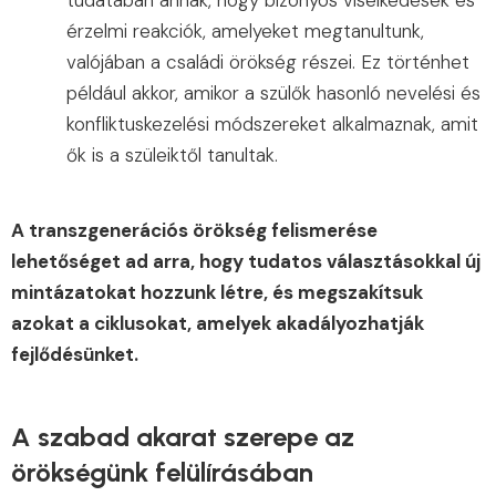
tudatában annak, hogy bizonyos viselkedések és
érzelmi reakciók, amelyeket megtanultunk,
valójában a családi örökség részei. Ez történhet
például akkor, amikor a szülők hasonló nevelési és
konfliktuskezelési módszereket alkalmaznak, amit
ők is a szüleiktől tanultak.
A transzgenerációs örökség felismerése
lehetőséget ad arra, hogy tudatos választásokkal új
mintázatokat hozzunk létre, és megszakítsuk
azokat a ciklusokat, amelyek akadályozhatják
fejlődésünket.
A szabad akarat szerepe az
örökségünk felülírásában