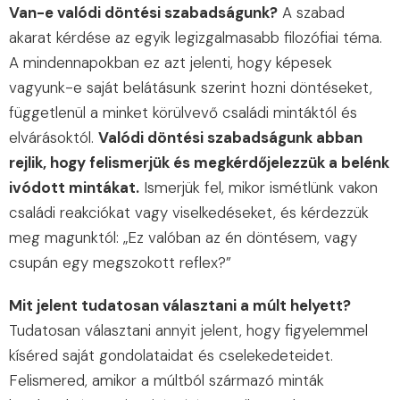
Van-e valódi döntési szabadságunk?
A szabad
akarat kérdése az egyik legizgalmasabb filozófiai téma.
A mindennapokban ez azt jelenti, hogy képesek
vagyunk-e saját belátásunk szerint hozni döntéseket,
függetlenül a minket körülvevő családi mintáktól és
elvárásoktól.
Valódi döntési szabadságunk abban
rejlik, hogy felismerjük és megkérdőjelezzük a belénk
ivódott mintákat.
Ismerjük fel, mikor ismétlünk vakon
családi reakciókat vagy viselkedéseket, és kérdezzük
meg magunktól: „Ez valóban az én döntésem, vagy
csupán egy megszokott reflex?”
Mit jelent tudatosan választani a múlt helyett?
Tudatosan választani annyit jelent, hogy figyelemmel
kíséred saját gondolataidat és cselekedeteidet.
Felismered, amikor a múltból származó minták