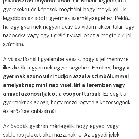
jelválasztás folyamatában.
Ők ismerik legjobban a
gyerekeket és képesek megítélni, hogy melyik jel illik
legjobban az adott gyermek személyiségéhez. Például,
ha egy gyermek nagyon aktív és vidám, akkor talán egy
napocska vagy egy ugráló nyuszi lehet a megfelelő jel
számára.
A választásnál figyelembe veszik, hogy a jel mennyire
illeszkedik a gyermek egyéniségéhez.
Fontos, hogy a
gyermek azonosulni tudjon azzal a szimbólummal,
amelyet nap mint nap visel, lát a teremben vagy
amivel azonosítják őt a csoporttársak.
Ez segít a
gyermeknek abban, hogy része legyen a közösségnek
és erősítse önbizalmát.
Az óvodák gyakran mérlegelik, hogy egyedi vagy
sablonos jeleket alkalmazzanak-e. Az egyedi jelek