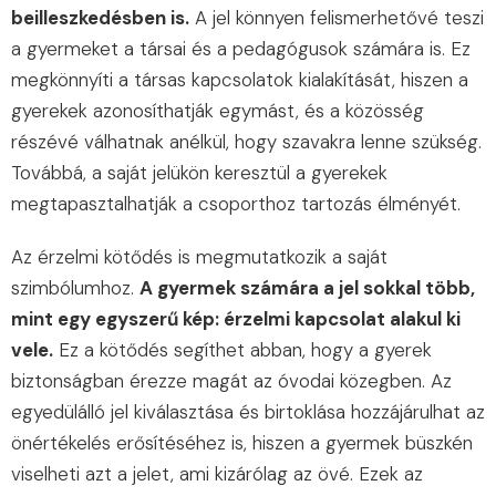
beilleszkedésben is.
A jel könnyen felismerhetővé teszi
a gyermeket a társai és a pedagógusok számára is. Ez
megkönnyíti a társas kapcsolatok kialakítását, hiszen a
gyerekek azonosíthatják egymást, és a közösség
részévé válhatnak anélkül, hogy szavakra lenne szükség.
Továbbá, a saját jelükön keresztül a gyerekek
megtapasztalhatják a csoporthoz tartozás élményét.
Az érzelmi kötődés is megmutatkozik a saját
szimbólumhoz.
A gyermek számára a jel sokkal több,
mint egy egyszerű kép: érzelmi kapcsolat alakul ki
vele.
Ez a kötődés segíthet abban, hogy a gyerek
biztonságban érezze magát az óvodai közegben. Az
egyedülálló jel kiválasztása és birtoklása hozzájárulhat az
önértékelés erősítéséhez is, hiszen a gyermek büszkén
viselheti azt a jelet, ami kizárólag az övé. Ezek az