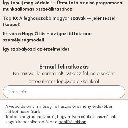
Így tanulj meg kódolni! – Útmutató az első programozói
munkaállomás összeállításához
Top 10: A leghosszabb magyar szavak — jelentéssel
(képpel)
Itt van a Nagy Ötös – az igazi ötfaktoros
személyiségmodell
Így szabályozd az érzelmeidet!
E-mail feliratkozás
Ne maradj le semmiről! Iratkozz fel, és elsőként
értesülhetsz legújabb cikkeinkről.
KÜLDÉS
A weboldalon a minőségi felhasználói élmény érdekében
sütiket használunk.
© 2026 Tehetségek
Többet megtudhatsz arról, hogy milyen sütiket használunk,
vagy kikapcsolhatod őket a
beállításokban
.