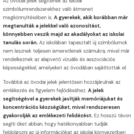
Az óvodai jelek segítenek az iskolai
szimbólumrendszerekhez való átmenet
megkönnyítésében is.
A gyerekek, akik korábban már
megtanulták a jelekkel való azonosítást,
könnyebben veszik majd az akadályokat az iskolai
tanulás során.
Az iskolában tapasztalt új szimbólumok
nem lesznek teljesen ismeretlenek számukra, mivel már
rendelkeznek az alapvető vizuális és asszociációs
képességekkel, amelyeket az óvodában sajátítottak el.
Továbbá az óvodai jelek jelentősen hozzájárulnak az
emlékezés és figyelem fejlődéséhez.
A jelek
segítségével a gyerekek javítják memóriájukat és
koncentrációs készségüket, mivel rendszeresen
gyakorolják az emlékezeti felidézést.
Ez hosszú távon
segíti őket abban, hogy hatékonyabban tudják
feldolgozni az új információkat az iskolai környezetben