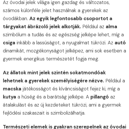
Az óvodai jelek világa igen gazdag és változatos,
számos különféle jelet használnak a gyerekek az
óvodákban.
Az egyik legfontosabb csoportot a
tárgyakat ábrázoló jelek alkotják.
Például az
alma
szimbólum a tudás és az egészség jelképe lehet, míg a
csiga
inkább a lassúságot, a nyugalmat tükrözi. Az
autó
dinamikát, mozgékonyságot jelképez, ami sok esetben a
gyermek energikus természetét fogja meg.
Az állatok mint jelek szintén sokatmondóak
lehetnek a gyerekek személyiségére nézve.
Például a
macska
játékosságot és kíváncsiságot fejez ki, míg a
kutya
a hűség és a barátság jelképe. A
pillangó
az
átalakulást és az új kezdeteket tükrözi, ami a gyermek
fejlődési szakaszait is szimbolizálhatja.
Természeti elemek is gyakran szerepelnek az óvodai