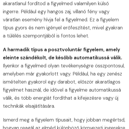
akaratlanul fordítod a figyelmed valamilyen külső
ingerre. Például egy hangos zaj, villanó fény vagy
váratlan esemény hívja fel a figyelmed. Ez a figyelem
típus gyors és nem igényel erőfeszítést, mivel gyakran
a túlélés szempontjából is fontos lehet.
A harmadik típus a posztvoluntár figyelem, amely
eleinte szándékolt, de később automatikussá válik.
Ilyenkor a figyelmed olyan tevékenységre összpontosul,
amelyben már gyakorlott vagy. Például, ha egy zenész
ismételten gyakorol egy darabot, először akaratlagos
figyelmet használ, de idővel a figyelme automatikussá
válik, és több energiát fordíthat a kifejezésre vagy új
technikák elsajátítására.
Ismerd meg a figyelem típusait, hogy jobban megértsd,
hogyan reagál az elméd különböző környezeti ingerekre