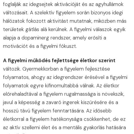
foglalják az idegsejtek aktivációját és az agyhullámok
változásait. A szelektív figyelem során bizonyos idegi
hálózatok fokozott aktivitást mutatnak, miközben más
területek gátlás alá kerülnek. A figyelmi válaszok egyik
alapja a dopaminerg rendszer, amely erősíti a
motivációt és a figyelmi fókuszt.
A figyelmi működés fejlettsége életkor szerint
változik. Gyermekkorban a figyelem fejlesztése
folyamatos, ahogy az idegrendszer érésével a figyelmi
folyamatok egyre kifinomultabbá válnak. Az életkor
előrehaladtával a figyelem rugalmassága is növekszik,
javul a képesség a zavaró ingerek kiszűrésére és a
hosszú távú figyelem fenntartására. Az idősebb
életkorral a figyelem hatékonysága csökkenhet, de ez
az aktív szellemi élet és a mentális gyakorlás hatására