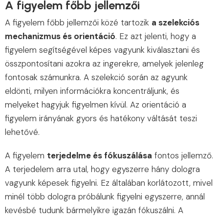
A figyelem főbb jellemzői
A figyelem főbb jellemzői közé tartozik
a szelekciós
mechanizmus és orientáció
. Ez azt jelenti, hogy a
figyelem segítségével képes vagyunk kiválasztani és
összpontosítani azokra az ingerekre, amelyek jelenleg
fontosak számunkra. A szelekció során az agyunk
eldönti, milyen információkra koncentráljunk, és
melyeket hagyjuk figyelmen kívül. Az orientáció a
figyelem irányának gyors és hatékony váltását teszi
lehetővé.
A figyelem
terjedelme és fókuszálása
fontos jellemző.
A terjedelem arra utal, hogy egyszerre hány dologra
vagyunk képesek figyelni. Ez általában korlátozott, mivel
minél több dologra próbálunk figyelni egyszerre, annál
kevésbé tudunk bármelyikre igazán fókuszálni. A