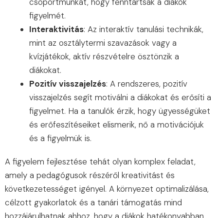
csoportmunkát, hogy fenntartsák a diákok
figyelmét.
Interaktivitás
: Az interaktív tanulási technikák,
mint az osztálytermi szavazások vagy a
kvízjátékok, aktív részvételre ösztönzik a
diákokat.
Pozitív visszajelzés
: A rendszeres, pozitív
visszajelzés segít motiválni a diákokat és erősíti a
figyelmet. Ha a tanulók érzik, hogy ügyességüket
és erőfeszítéseiket elismerik, nő a motivációjuk
és a figyelmük is.
A figyelem fejlesztése tehát olyan komplex feladat,
amely a pedagógusok részéről kreativitást és
következetességet igényel. A környezet optimalizálása,
célzott gyakorlatok és a tanári támogatás mind
hozzájárulhatnak ahhoz, hogy a diákok hatékonyabban