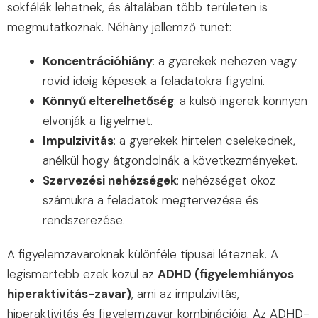
sokfélék lehetnek, és általában több területen is
megmutatkoznak. Néhány jellemző tünet:
Koncentrációhiány
: a gyerekek nehezen vagy
rövid ideig képesek a feladatokra figyelni.
Könnyű elterelhetőség
: a külső ingerek könnyen
elvonják a figyelmet.
Impulzivitás
: a gyerekek hirtelen cselekednek,
anélkül hogy átgondolnák a következményeket.
Szervezési nehézségek
: nehézséget okoz
számukra a feladatok megtervezése és
rendszerezése.
A figyelemzavaroknak különféle típusai léteznek. A
legismertebb ezek közül az
ADHD (figyelemhiányos
hiperaktivitás-zavar)
, ami az impulzivitás,
hiperaktivitás és figyelemzavar kombinációja. Az ADHD-