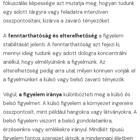
fókuszálás képessége azt mutatja meg, hogyan tudunk
egy adott tárgyra vagy feladatra intenzíven
összpontosítani, kizárva a zavaró tényezőket.
A
fenntarthatóság és elterelhetőség
a figyelem
stabilitását jelenti. A fenntarthatóság azt fejezi ki,
mennyi ideig tudunk egy adott dologra koncentrálni
anélkül, hogy elmélyülnénk a figyelmünk. Az
elterelhetőség pedig arra utal, milyen könnyen vonják el
a figyelmünket a külső vagy belső zavaró tényezők.
Végül,
a figyelem iránya
különbözteti meg a külső és
belső figyelmet. A külső figyelem a környezet ingereire
összpontosít, mint például hangokra vagy látványokra. A
belső figyelem viszont a belső gondolatainkra,
érzéseinkre vagy emlékekre irányul. Mindkét típusú
figyelem fontos szerepet játszik a mindennapi életben