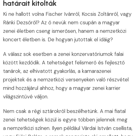
határait kitolták
Ki ne hallott volna Fischer Ivánról, Kocsis Zoltánról, vagy
Ránki Dezsőről? Az ő nevük nem csupán a magyar
zenei életben cseng ismerősen, hanem a nemzetközi
koncert életben is. De hogyan jutottak el idáig?
A válasz sok esetben a zenei konzervatóriumok falai
között kezdődik. A tehetséget felismerő és fejlesztő
tanárok, az elhivatott gyakorlás, a kamarazenei
projektek és a nemzetközi versenyeken való részvétel
mind hozzájárul ahhoz, hogy a magyar zenei karrier
világszintűvé váljon.
Nem csak a régi sztárokról beszélhetünk. A mai fiatal
͏zenei tehetségek közül is egyre többen jel͏ennek meg
a nemzetközi színen. Ilyen például Várdai István csellista,