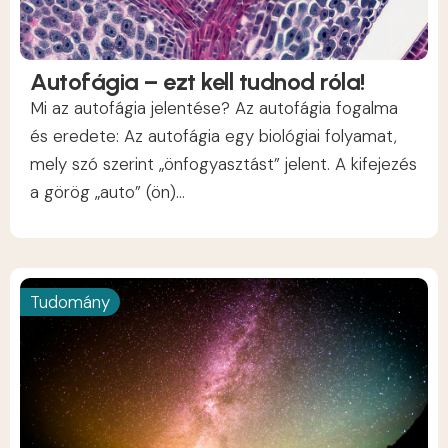
Autofágia – ezt kell tudnod róla!
Mi az autofágia jelentése? Az autofágia fogalma
és eredete: Az autofágia egy biológiai folyamat,
mely szó szerint „önfogyasztást” jelent. A kifejezés
a görög „auto” (ön)...
Tudomány