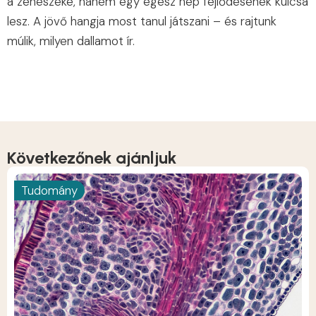
a zenészeké, hanem egy egé͏sz nép fej͏lődésének kulcsa
͏lesz.͏ A jö͏vő hangja most tanul játszani – és rajtunk
múlik, milyen dallamot ír.
Következőnek ajánljuk
Tudomány