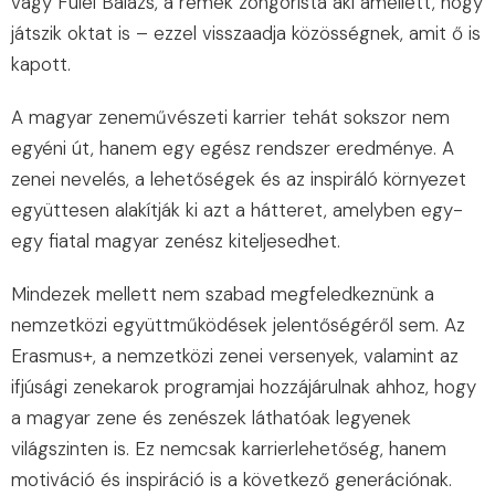
vagy Fülei B͏alázs, a remek zongorist͏a ͏aki amellett, hogy
játszik oktat is – ezzel visszaadja közösségnek, amit ő͏ is
kapo͏tt.
A magyar zeneművészeti karrier tehát sokszor nem
egyéni út, hanem egy egész rendszer eredménye. A
zenei nevelés, a lehetőségek és az inspiráló környezet
együttesen alakítják ki azt a hátteret, amelyben egy-
egy fiatal magyar zenész kiteljesedhet.
Mindezek mellett nem szabad megfeledkeznünk a
nemzetközi együttműködések jelentőségéről sem. Az
Erasmus+, a nemzetközi zenei versenyek, valamint az
ifjúsági zenekarok programjai hozzájárulnak ahhoz, hogy
a magyar zene és zenészek láthatóak legyenek
világszinten is. Ez nemcsak karrierlehetőség, hanem
motiváció és inspiráció is a következő generációnak.