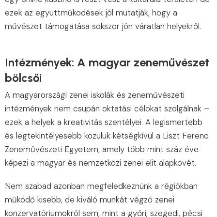
ezek a͏z együttműködések jól ͏mutatj͏ák,͏ hogy a
͏művé͏szet ͏támoga͏tása sokszor jön váratlan ͏he͏ly͏ekr͏ől.
Intézmények: A magyar zeneművészet
bölcsői
A magyarországi zenei iskolák és zeneművészeti
intézmények nem csupán oktatási célokat szolgálnak –
ezek a helyek a kreativitás szentélyei. A legismertebb
és legtekintélyesebb közülük kétségkívül a Liszt Ferenc
Zeneművészeti Egyetem, amely több mint száz éve
képezi a magyar és nemzetközi zenei elit alapkövét.
Nem szabad azonban megfeledkeznünk a régiókban
működő kisebb, de kiváló munkát végző zenei
konzervatóriumokról sem, mint a győri, szegedi, pécsi