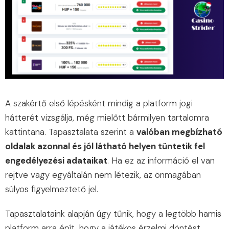
A szakértő első lépésként mindig a platform jogi
hátterét vizsgálja, még mielőtt bármilyen tartalomra
kattintana. Tapasztalata szerint a
valóban megbízható
oldalak azonnal és jól látható helyen tüntetik fel
engedélyezési adataikat
. Ha ez az információ el van
rejtve vagy egyáltalán nem létezik, az önmagában
súlyos figyelmeztető jel.
Tapasztalataink alapján úgy tűnik, hogy a legtöbb hamis
platform arra épít, hogy a játékos érzelmi döntést