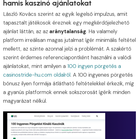
hamis kaszinó ajánlatokat
László Kovács szerint az egyik legelső impulzus, amit
tapasztalt játékosok éreznek egy megkérdőjelezhető
ajánlat láttán, az az
aránytalanság
. Ha valamely
platform irreálisan magas jutalmat ígér minimális feltétel
mellett, az szinte azonnal jelzi a problémát. A szakértő
szerint érdemes referenciapontként használni a valódi
ajánlatokat, mint amilyen a
100 ingyen pörgetés a
casinostride-hu.com oldalról
. A 100 ingyenes pörgetés
bónusz ilyen formája átlátható feltételekkel érkezik, míg
a gyanús platformok ennek sokszorosát ígérik minden
magyarázat nélkül.