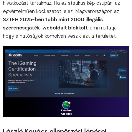
hivatkozást tartalmaz. Ha ez statikus kép csupán, az
egyértelműen kockázatot jelez. Magyarországon az
SZTFH 2025-ben több mint 2000 illegális
szerencsejáték-weboldalt blokkolt
, ami mutatja,
hogy a hatóságok komolyan veszik ezt a területet.
László Kovács ellenőrzési lépései