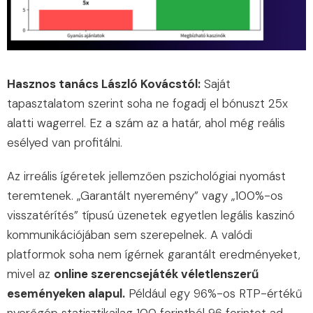
Hasznos tanács László Kovácstól:
Saját
tapasztalatom szerint soha ne fogadj el bónuszt 25x
alatti wagerrel. Ez a szám az a határ, ahol még reális
esélyed van profitálni.
Az irreális ígéretek jellemzően pszichológiai nyomást
teremtenek. „Garantált nyeremény” vagy „100%-os
visszatérítés” típusú üzenetek egyetlen legális kaszinó
kommunikációjában sem szerepelnek. A valódi
platformok soha nem ígérnek garantált eredményeket,
mivel az
online szerencsejáték véletlenszerű
eseményeken alapul.
Például egy 96%-os RTP-értékű