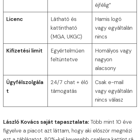
éjfélig”
Licenc
Látható és
Hamis logó
kattintható
vagy egyáltalán
(MGA, UKGC)
nincs
Kifizetési limit
Egyértelműen
Homályos vagy
feltüntetve
nagyon
alacsony
Ügyfélszolgála
24/7 chat + élő
Csak e-mail
t
támogatás
vagy egyáltalán
nincs válasz
László Kovács saját tapasztalata:
Több mint 10 éve
figyelve a piacot azt láttam, hogy aki először megnézi
ezt a táblázatot, 80%-kal kevesebb csalásra kattint rá.