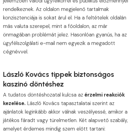
jellemzően valódi ügyfélkörrel és publikus előzménnyel
rendelkeznek. Az oldalon megjelenő tartalmak
konzisztenciája is sokat árul el. Ha a feltételek oldalán
más valuta szerepel, mint a főoldalon, az már
önmagában problémát jelez. Hasonlóan gyanús, ha az
ügyfélszolgálati e-mail nem egyezik a megadott
cégnévvel.
László Kovács tippek biztonságos
kaszinó döntéshez
A tudatos döntéshozatal kulcsa az
érzelmi reakciók
kezelése.
László Kovács tapasztalatai szerint az
ajánlatok leginkább akkor válnak veszélyessé, amikor a
játékos fáradt vagy türelmetlen. Két alapvető szabály,
amelyet érdemes mindig szem előtt tartani: