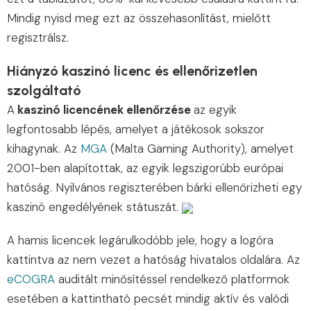
Mindig nyisd meg ezt az összehasonlítást, mielőtt
regisztrálsz.
Hiányzó kaszinó licenc és ellenőrizetlen
szolgáltató
A
kaszinó licencének ellenőrzése
az egyik
legfontosabb lépés, amelyet a játékosok sokszor
kihagynak. Az
MGA
(Malta Gaming Authority), amelyet
2001-ben alapítottak, az egyik legszigorúbb európai
hatóság. Nyilvános regiszterében bárki ellenőrizheti egy
kaszinó engedélyének státuszát.
A hamis licencek legárulkodóbb jele, hogy a logóra
kattintva az nem vezet a hatóság hivatalos oldalára. Az
eCOGRA
auditált minősítéssel rendelkező platformok
esetében a kattintható pecsét mindig aktív és valódi