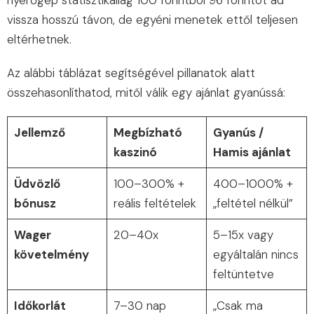
nyerőgép statisztikailag 100 forintból 96 forintot ad
vissza hosszú távon, de egyéni menetek ettől teljesen
eltérhetnek.
Az alábbi táblázat segítségével pillanatok alatt
összehasonlíthatod, mitől válik egy ajánlat gyanússá:
Jellemző
Megbízható
Gyanús /
kaszinó
Hamis ajánlat
Üdvözlő
100–300% +
400–1000% +
bónusz
reális feltételek
„feltétel nélkül”
Wager
20–40x
5–15x vagy
követelmény
egyáltalán nincs
feltüntetve
Időkorlát
7–30 nap
„Csak ma