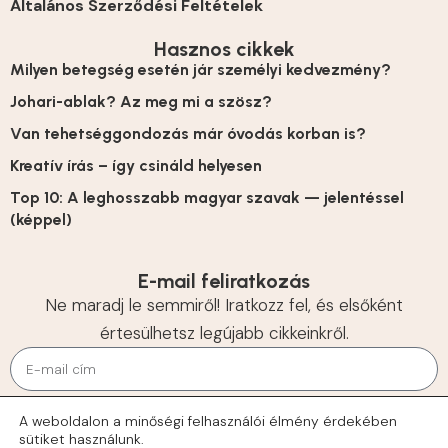
Általános Szerződési Feltételek
Hasznos cikkek
Milyen betegség esetén jár személyi kedvezmény?
Johari-ablak? Az meg mi a szösz?
Van tehetséggondozás már óvodás korban is?
Kreatív írás – így csináld helyesen
Top 10: A leghosszabb magyar szavak — jelentéssel
(képpel)
E-mail feliratkozás
Ne maradj le semmiről! Iratkozz fel, és elsőként
értesülhetsz legújabb cikkeinkről.
KÜLDÉS
A weboldalon a minőségi felhasználói élmény érdekében
sütiket használunk.