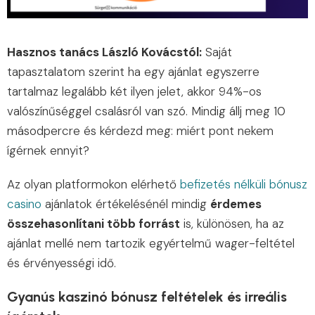
Hasznos tanács László Kovácstól:
Saját
tapasztalatom szerint ha egy ajánlat egyszerre
tartalmaz legalább két ilyen jelet, akkor 94%-os
valószínűséggel csalásról van szó. Mindig állj meg 10
másodpercre és kérdezd meg: miért pont nekem
ígérnek ennyit?
Az olyan platformokon elérhető
befizetés nélküli bónusz
casino
ajánlatok értékelésénél mindig
érdemes
összehasonlítani több forrást
is, különösen, ha az
ajánlat mellé nem tartozik egyértelmű wager-feltétel
és érvényességi idő.
Gyanús kaszinó bónusz feltételek és irreális