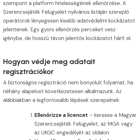
szempont a platform hitelességének ellenőrzése. A
Szerencsejáték Felügyelet nyilvános listáján szereplő
operátorok lényegesen kisebb adatvédelmi kockázatot
jelentenek. Egy gyors ellenőrzés perceket vesz
igénybe, de hosszú távon jelentős kockázatot hárít el.
Hogyan védje meg adatait
regisztrációkor
A biztonságos regisztráció nem bonyolult folyamat, ha
néhány alapelvet következetesen alkalmazunk. Az
alábbiakban a legfontosabb lépések szerepelnek:
Ellenőrizze a licencet
– keresse a Magyar
Szerencsejáték Felügyelet, az MGA vagy
az UKGC engedélyét az oldalon.