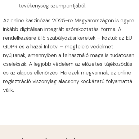
tevékenység szempontjából.
Az online kaszinózás 2025-re Magyarországon is egyre
inkább digitálisan integrált szórakoztatási forma. A
rendelkezésre álló szabályozási keretek – köztük az EU
GDPR és a hazai Infotv. – megfelelő védelmet
nyújtanak, amennyiben a felhasználó maga is tudatosan
cselekszik. A legjobb védelem az előzetes tájékozódás
és az alapos ellenőrzés. Ha ezek megvannak, az online
regisztráció viszonylag alacsony kockázatú folyamattá
válik.