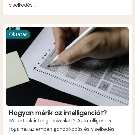
viselkedési...
Oktatás
Hogyan mérik az intelligenciát?
Mit értünk intelligencia alatt? Az intelligencia
fogalma az emberi gondolkodás és viselkedés