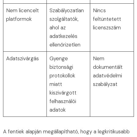
Nem licencelt
Szabályozatlan
Nincs
platformok
szolgáltatók,
feltüntetett
ahol az
licenszszám
adatkezelés
ellenőrizetlen
Adatszivárgás
Gyenge
Nem
biztonsági
dokumentált
protokollok
adatvédelmi
miatt
szabályzat
kiszivárgott
felhasználói
adatok
A fentiek alapján megállapítható, hogy a legkritikusabb