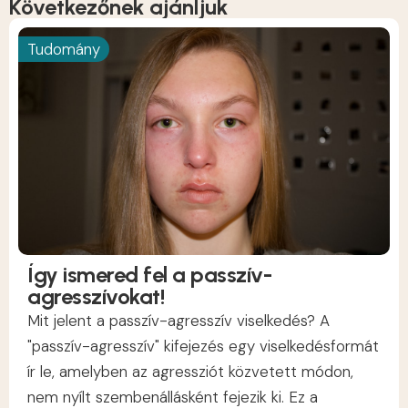
Következőnek ajánljuk
Tudomány
Így ismered fel a passzív-
agresszívokat!
Mit jelent a passzív-agresszív viselkedés? A
"passzív-agresszív" kifejezés egy viselkedésformát
ír le, amelyben az agressziót közvetett módon,
nem nyílt szembenállásként fejezik ki. Ez a