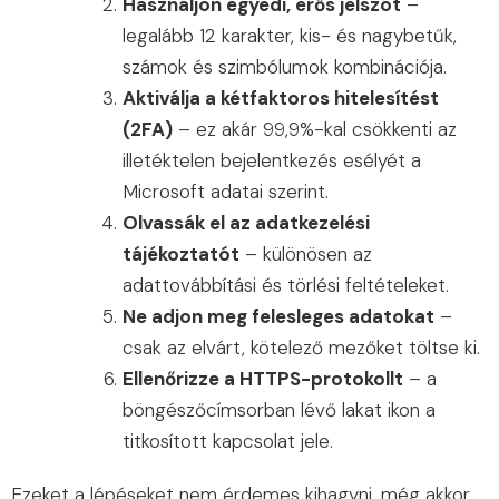
Használjon egyedi, erős jelszót
–
legalább 12 karakter, kis- és nagybetűk,
számok és szimbólumok kombinációja.
Aktiválja a kétfaktoros hitelesítést
(2FA)
– ez akár 99,9%-kal csökkenti az
illetéktelen bejelentkezés esélyét a
Microsoft adatai szerint.
Olvassák el az adatkezelési
tájékoztatót
– különösen az
adattovábbítási és törlési feltételeket.
Ne adjon meg felesleges adatokat
–
csak az elvárt, kötelező mezőket töltse ki.
Ellenőrizze a HTTPS-protokollt
– a
böngészőcímsorban lévő lakat ikon a
titkosított kapcsolat jele.
Ezeket a lépéseket nem érdemes kihagyni, még akkor