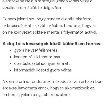
elemzőképesség, a stratégiai gondolkodás vagy a
vizuális információk feldolgozása.
Ez nem jelenti azt, hogy minden digitális platform
oktatási célokat szolgál. Inkább azt mutatja, hogy az
online környezet sokféle mentális folyamatot aktivál.
A digitális készségek közül különösen fontos:
gyors helyzetfelismerés
koncentráció fenntartása
döntéshozatal időnyomás alatt
információk közötti gyors váltás
A casino online rendszerek működése ilyen értelemben
érdekes lenyomata annak, hogyan alkalmazkodik az
emberi figyelem a digitális korszakhoz.