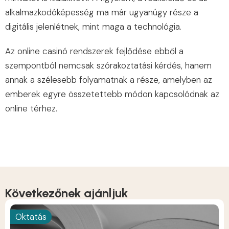
alkalmazkodóképesség ma már ugyanúgy része a
digitális jelenlétnek, mint maga a technológia.
Az online casinó rendszerek fejlődése ebből a
szempontból nemcsak szórakoztatási kérdés, hanem
annak a szélesebb folyamatnak a része, amelyben az
emberek egyre összetettebb módon kapcsolódnak az
online térhez.
Következőnek ajánljuk
Oktatás