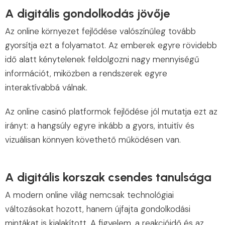
A digitális gondolkodás jövője
Az online környezet fejlődése valószínűleg tovább
gyorsítja ezt a folyamatot. Az emberek egyre rövidebb
idő alatt kénytelenek feldolgozni nagy mennyiségű
információt, miközben a rendszerek egyre
interaktívabbá válnak.
Az online casinó platformok fejlődése jól mutatja ezt az
irányt: a hangsúly egyre inkább a gyors, intuitív és
vizuálisan könnyen követhető működésen van.
A digitális korszak csendes tanulsága
A modern online világ nemcsak technológiai
változásokat hozott, hanem újfajta gondolkodási
mintákat is kialakított. A figyelem, a reakcióidő és az