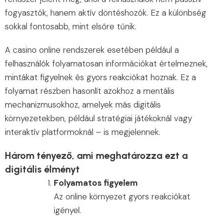
fogyasztók, hanem aktív döntéshozók. Ez a különbség
sokkal fontosabb, mint elsőre tűnik.
A casino online rendszerek esetében például a
felhasználók folyamatosan információkat értelmeznek,
mintákat figyelnek és gyors reakciókat hoznak. Ez a
folyamat részben hasonlít azokhoz a mentális
mechanizmusokhoz, amelyek más digitális
környezetekben, például stratégiai játékoknál vagy
interaktív platformoknál – is megjelennek.
Három tényező, ami meghatározza ezt a
digitális élményt
Folyamatos figyelem
Az online környezet gyors reakciókat
igényel.