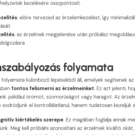
helyzetek kezelésére összpontosít.
zelítés
: előre tervezed az érzelemkezelést, így minimalizá
ását.
elítés
: az érzelmek megjelenése után próbálsz megoldások
eldolgozásra
mszabályozás folyamata
folyamata különböző lépésekből áll, amelyek segítenek az
ésben
fontos felismerni az érzelmeinket
. Ez azt jelenti, h
zünk: például örömöt, szomorúságot vagy haragot. Az érzel
 sodródjunk el kontrollálatlanul, hanem tudatosan kezeljük 
gnitív kiértékelés szerepe
. Ez magában foglalja annak m
zünk. Meg kell próbálni azonosítani az érzelmek kiváltó okát,