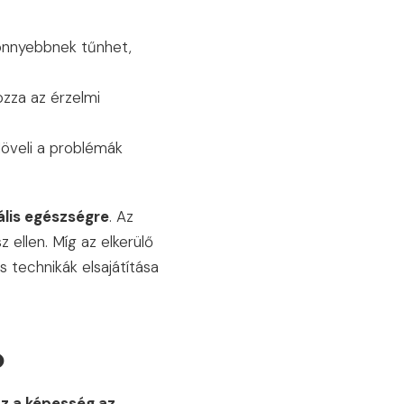
könnyebbnek tűnhet,
zza az érzelmi
Növeli a problémák
ális egészségre
. Az
 ellen. Míg az elkerülő
 technikák elsajátítása
?
z a képesség az