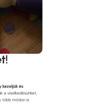
t!
 kezeljük és
k a viselkedésünket,
ás több módon is