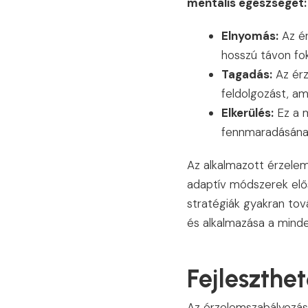
mentális egészséget:
Elnyomás:
Az ér
hosszú távon fok
Tagadás:
Az érz
feldolgozást, am
Elkerülés:
Ez a m
fennmaradásának
Az alkalmazott érzelem
adaptív módszerek előse
stratégiák gyakran tov
és alkalmazása a minde
Fejleszthe
Az érzelemszabályozás 