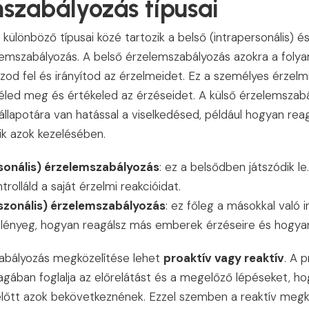
szabályozás típusai
ülönböző típusai közé tartozik a belső (intrapersonális) és
elemszabályozás. A belső érzelemszabályozás azokra a foly
d fel és irányítod az érzelmeidet. Ez a személyes érzelmi
n éled meg és értékeled az érzéseidet. A külső érzelemsza
állapotára van hatással a viselkedésed, például hogyan re
ik azok kezelésében.
rsonális) érzelemszabályozás
: ez a belsődben játszódik l
rolláld a saját érzelmi reakcióidat.
rszonális) érzelemszabályozás
: ez főleg a másokkal való 
 a lényeg, hogyan reagálsz más emberek érzéseire és hogyan
zabályozás megközelítése lehet
proaktív vagy reaktív
. A p
ában foglalja az előrelátást és a megelőző lépéseket, hog
előtt azok bekövetkeznének. Ezzel szemben a reaktív megk