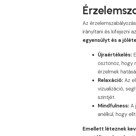
Érzelemsza
Az érzelemszabályozási
irányítani és kifejezni 
egyensúlyt és a jóléte
Újraértékelés:
E
ösztönöz, hogy 
érzelmek hatásá
Relaxáció:
Az el
vizualizáció, se
szintjét.
Mindfulness:
A j
anélkül, hogy elí
Emellett léteznek kev