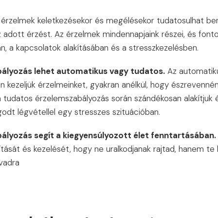
 érzelmek keletkezésekor és megélésekor tudatosulhat ben
az adott érzést. Az érzelmek mindennapjaink részei, és font
, a kapcsolatok alakításában és a stresszkezelésben.
ályozás lehet automatikus vagy tudatos.
Az automatik
 kezeljük érzelmeinket, gyakran anélkül, hogy észrevennén
 tudatos érzelemszabályozás során szándékosan alakítjuk é
odt légvétellel egy stresszes szituációban.
ályozás segít a kiegyensúlyozott élet fenntartásában.
tását és kezelését, hogy ne uralkodjanak rajtad, hanem te leg
avadra