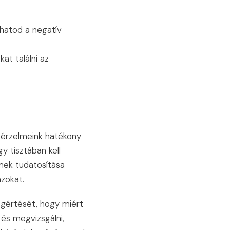
lhatod a negatív
at találni az
 érzelmeink hatékony
ogy tisztában kell
mek tudatosítása
azokat.
egértését, hogy miért
 és megvizsgálni,