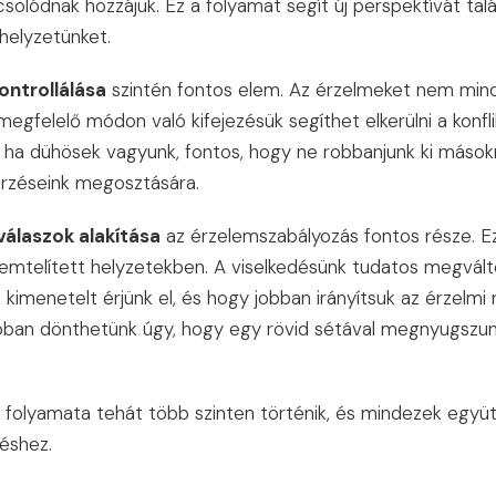
solódnak hozzájuk. Ez a folyamat segít új perspektívát talá
 helyzetünket.
ontrollálása
szintén fontos elem. Az érzelmeket nem mindi
a megfelelő módon való kifejezésük segíthet elkerülni a konfl
l, ha dühösek vagyunk, fontos, hogy ne robbanjunk ki mások
érzéseink megosztására.
válaszok alakítása
az érzelemszabályozás fontos része. Ez 
emtelített helyzetekben. A viselkedésünk tudatos megvált
kimenetelt érjünk el, és hogy jobban irányítsuk az érzelmi r
ióban dönthetünk úgy, hogy egy rövid sétával megnyugszun
folyamata tehát több szinten történik, és mindezek együt
éshez.