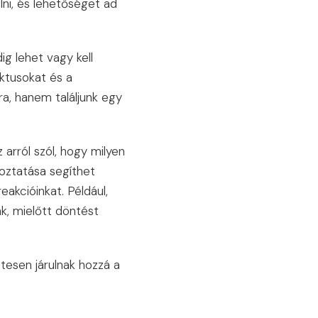
lni, és lehetőséget ad
g lehet vagy kell
iktusokat és a
ra, hanem találjunk egy
arról szól, hogy milyen
oztatása segíthet
eakcióinkat. Például,
k, mielőtt döntést
tesen járulnak hozzá a