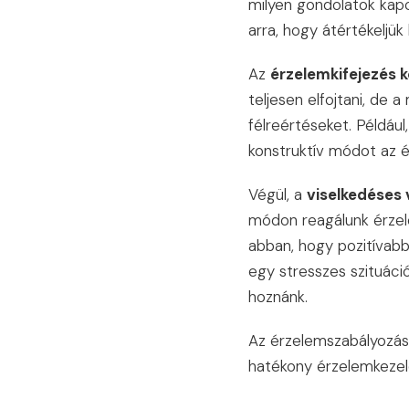
milyen gondolatok kapc
arra, hogy átértékeljük
Az
érzelemkifejezés k
teljesen elfojtani, de 
félreértéseket. Példáu
konstruktív módot az 
Végül, a
viselkedéses 
módon reagálunk érzel
abban, hogy pozitívabb 
egy stresszes szituác
hoznánk.
Az érzelemszabályozás 
hatékony érzelemkezel