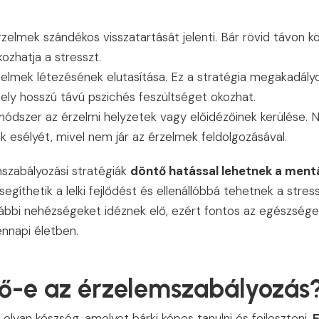
zelmek szándékos visszatartását jelenti. Bár rövid távon 
ozhatja a stresszt.
elmek létezésének elutasítása. Ez a stratégia megakadályo
ely hosszú távú pszichés feszültséget okozhat.
ódszer az érzelmi helyzetek vagy előidézőinek kerülése. 
 esélyét, mivel nem jár az érzelmek feldolgozásával.
szabályozási stratégiák
döntő hatással lehetnek a ment
gíthetik a lelki fejlődést és ellenállóbbá tehetnek a stressz
ábbi nehézségeket idéznek elő, ezért fontos az egészséges
nnapi életben.
tő-e az érzelemszabályozás
olyan készség, amelyet bárki képes tanulni és fejleszteni.
E