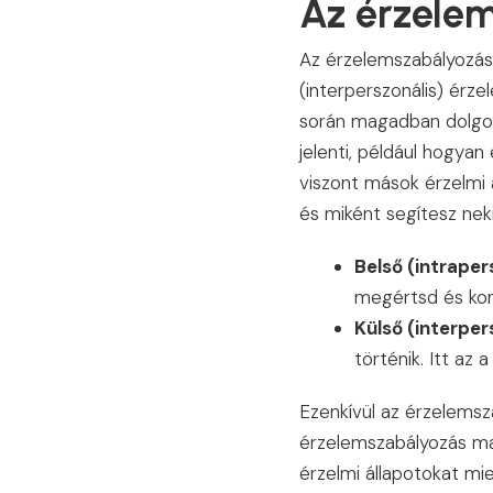
Az érzelem
Az érzelemszabályozás k
(interperszonális) érz
során magadban dolgozo
jelenti, például hogya
viszont mások érzelmi 
és miként segítesz nek
Belső (intrape
megértsd és kont
Külső (interpe
történik. Itt az
Ezenkívül az érzelems
érzelemszabályozás mag
érzelmi állapotokat mi