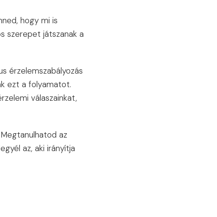
ned, hogy mi is
os szerepet játszanak a
us érzelemszabályozás
k ezt a folyamatot.
rzelemi válaszainkat,
Megtanulhatod az
yél az, aki irányítja