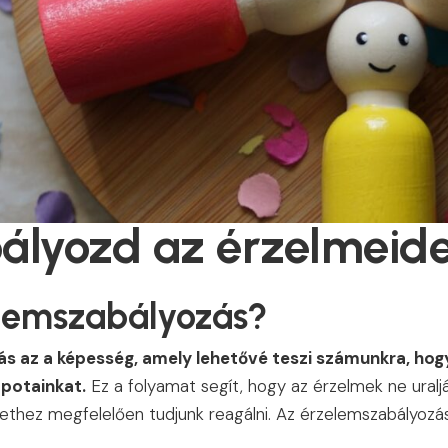
ályozd az érzelmeide
elemszabályozás?
s az a képesség, amely lehetővé teszi számunkra, hogy
apotainkat.
Ez a folyamat segít, hogy az érzelmek ne uraljá
zethez megfelelően tudjunk reagálni. Az érzelemszabályoz