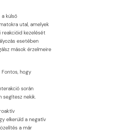
 a külső
amatokra utal, amelyek
 reakcióid kezelését
bályozás esetében
agálsz mások érzelmeire
e. Fontos, hogy
interakció során
 segítesz nekik.
roaktív
y elkerüld a negatív
özelítés a már