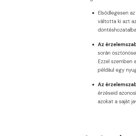
Elsődlegesen az
váltotta ki azt 
döntéshozatalban
Az érzelemszab
során ösztönösen
Ezzel szemben a
például egy nyug
Az érzelemszab
érzéseid azonosí
azokat a saját j