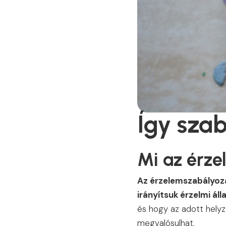
Így szab
Mi az érz
Az érzelemszabályozá
irányítsuk érzelmi áll
és hogy az adott hely
megvalósulhat.