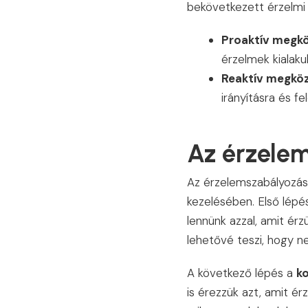
bekövetkezett érzelmi 
Proaktív megkö
érzelmek kialakul
Reaktív megköz
irányításra és f
Az érzele
Az érzelemszabályozás 
kezelésében. Első lép
lennünk azzal, amit ér
lehetővé teszi, hogy ne
A következő lépés a
ko
is érezzük azt, amit ér