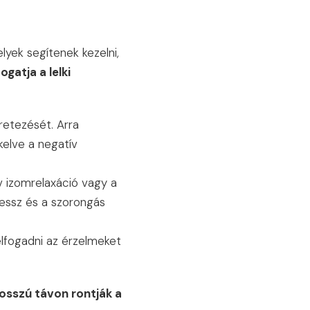
yek segítenek kezelni,
atja a lelki
retezését. Arra
kelve a negatív
ív izomrelaxáció vagy a
ressz és a szorongás
 elfogadni az érzelmeket
hosszú távon rontják a