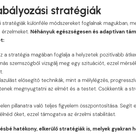
bályozási stratégiák
 stratégiák különféle módszereket foglalnak magukban, mel
az érzelmeket.
Néhányuk egészségesen és adaptívan támog
t:
z a stratégia magában foglalja a helyzetek pozitívabb átke
más szemszögből vizsgálj meg egy szituációt, ezzel mérsé
t.
lazulást elősegítő technikák, mint a mélylégzés, progressz
gítenek megnyugtatni az elmét és a testet. Csökkentik a st
elen pillanatra való teljes figyelem összpontosítása. Segít
télnéd őket, ezzel támogatva az érzelmi stabilitást.
ésbé hatékony, elkerülő stratégiák is, melyek gyakran 